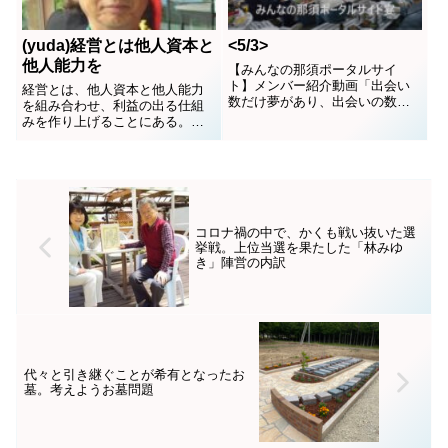
その2. 揚げ足...
(yuda)経営とは他人資本と
<5/3>
他人能力を
【みんなの那須ポータルサイ
ト】メンバー紹介動画「出会い
経営とは、他人資本と他人能力
数だけ夢があり、出会いの数だ
を組み合わせ、利益の出る仕組
けチャンスがある」を「我流ひ
みを作り上げることにある。他
とすじ」で突き進む那須ポータ
人資本とは銀行借入金のことで
ルサイト。頑張っている地域の
有り、他人能力とは、何かがで
人を応援したい!!と地域を盛り上
きる人、すなわち職人である。
げるため集まった有志者による
この地区は職人オーナーが圧倒
地域応援団☆自分の特技を活か
的に多いので、湯田さんは「何
し、そして皆で作っていく“...
をやってるんですか？」と聞か
コロナ禍の中で、かくも戦い抜いた選
れると返答に困ってしまって
挙戦。上位当選を果たした「林みゆ
い...
き」陣営の内訳
代々と引き継ぐことが希有となったお
墓。考えようお墓問題