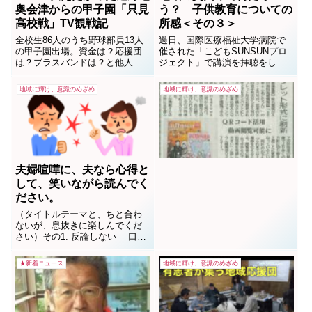
奥会津からの甲子園「只見
う？ 子供教育についての
高校戦」TV観戦記
所感＜その３＞
全校生86人のうち野球部員13人
過日、国際医療福祉大学病院で
の甲子園出場。資金は？応援団
催された「こどもSUNSUNプロ
は？ブラスバンドは？と他人事
ジェクト」で講演を拝聴をして
とは思えない心配事。
きた。タイトルは「地域みんな
2020/3/22pm6:30からの試合開
で貧困を解決する仕組みを考え
地域に輝け、意識のめざめ
地域に輝け、意識のめざめ
始。シートバッティングにグラ
る」だった。貧困？今時？なに
ンドに散る選手達。どきどきと
ソレ？大人の我々だって一人食
感動で、涙腺が緩む。あんな山
事は寂しいものだ。それが核家
奥に生まれなくて良かったと子
族、夫婦共稼ぎ、片親などの家
供時には思っていた...
族構成が増えてる中、子供...
夫婦喧嘩に、夫なら心得と
して、笑いながら読んでく
ださい。
（タイトルテーマと、ちと合わ
ないが、息抜きに楽しんでくだ
さい）その1. 反論しない 口喧
嘩で女性に勝とうとしてはいけ
ません。もしも反論したらどう
★新着ニュース
地域に輝け、意識のめざめ
なるか？もっとデカい一発が返
ってきます。その一発に反論し
たらどうなるか？ さらにもっ
とデカい一発が返ってきます。