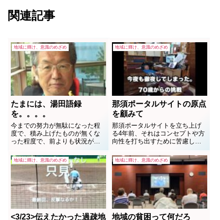
関連記事
地域に輝け、意識のめざめ
地域に輝け、意識のめざめ
たまには、湯田語録
那須ポータルサイトの原点
を。。。。
を顧みて
今までの努力が無駄になった程
那須ポータルサイトを立ち上げ
度で、積み上げたものが無くな
る4年前、それはコンセプトや方
った程度で、前よりも状況が悪
向性を打ち出すために苦慮して
くなった程度で、どうして足を
いた時だった。全ての事業から
止める？なぜ文句を言う相手を
手を引き引退し、今後の余生を
地域に輝け、意識のめざめ
地域に輝け、意識のめざめ
探す？なんで仲間と愚痴を言い
どう生きるか？という思案のな
合う？そうすれば失ったものが
か、提橋さんより「3度目の離陸
帰ってくるの？人間ならば悔し
を試みては？」岩波さんからは
さで後悔するな！活力に変えて
「ネットをやらない？」とか、
前を走れ！我々の特権とは失
田代からは「ネットをやる...
敗...
<3/23>伝えたかった過疎地
地域の貧困って何だろ