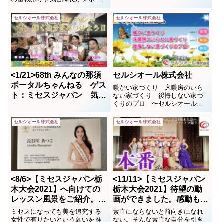
ト。彼は魅力度「最下位栃木」
から脱出すべくこの大会をスポ
セルシオール株式会社
セルシオール株式会社
ンサリングしているスポンサー
企業のオーナーでもある。カメ
ラマンのトッシーとのコンビが
楽しくなってきました。この大
会に夢と希望を抱いている多
く...
<1/21>68th みんなの那須
セルシオール株式会社
ポータルちゃんねる ゲス
暖かい家づくり 床暖房のいら
ト：ミセスジャパン 気密
ない家づくり 後悔しない家づ
くりのプロ 〜セルシオール株
隊長 他
式会社〜
セルシオール株式会社
セルシオール株式会社
<8/6>【ミセスジャパン栃
<11/11>【ミセスジャパン
木大会2021】へ向けての
栃木大会2021】待望の動
レッスン風景をご紹介。母
画ができました。感動もの
から女性への大変身です。
です。
ミセスになっても美を追究する
素直にならないと前向きになれ
女性で有りたいという願いを推
ない。そんな素直な自分を引き