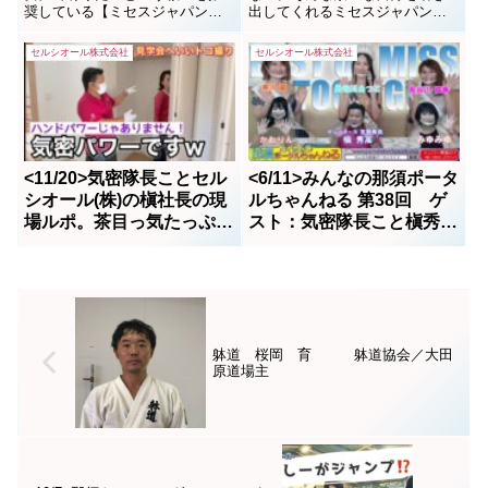
奨している【ミセスジャパン栃
出してくれるミセスジャパン栃
木大会】へ出場するための練習
木大会。感動を頂きました。お
風景。今年は9月25日（土）ホテ
待たせしましたトッシー君の10
セルシオール株式会社
セルシオール株式会社
ル東日本宇都宮にて数社のスポ
分動画、力作です。
ンサー支援の元、開催される。
家造りに床暖房の要らないダン
デライオンオーナーこと気密隊
長、槇さんもスポンサーの...
<11/20>気密隊長ことセル
<6/11>みんなの那須ポータ
シオール(株)の槇社長の現
ルちゃんねる 第38回 ゲ
場ルポ。茶目っ気たっぷり
スト：気密隊長こと槇秀高
の人柄にホッコリ
さんをゲストに美女三人も
出演です。
躰道 桜岡 育 躰道協会／大田
原道場主