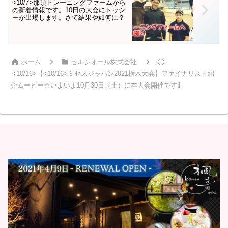
<10/7>那須トレーニングファームから
の新着情報です。10日の大会にトッシ
ーが出場します。さて結果や如何に？
ホーム
セルシオール株式会社
<10/16>【<10/16>ミセスジャパン2021栃木大会】ファイナリスト紹
介ムービー☆いよいよ10月30日（土）に本大会開催です‼️