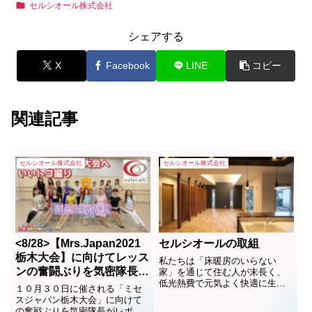
セルシオール株式会社
シェアする
X
Facebook
LINE
コピー
関連記事
セルシオール株式会社
セルシオール株式会社
<8/28>【Mrs.Japan2021
セルシオールの取組
栃木大会】に向けてレッス
私たちは「床暖房のいらない
ンの奮闘ぶりを気密隊長が
家」を通じて住む人が末長く、
低光熱費で元気よく快適に生活
レポート 第2弾
１０月３０日に催される「ミセ
できる環境を提供する会社で
スジャパン栃木大会」に向けて
す。
の奮戦ぶりを気密隊長がレポー