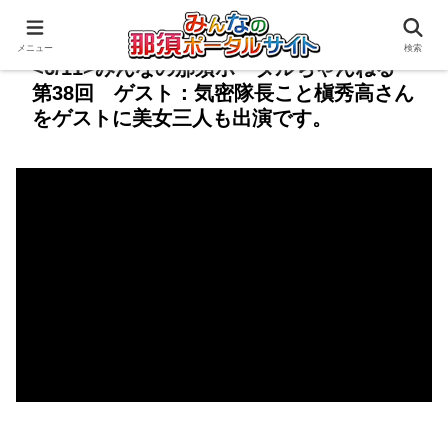
メニュー
検索
<6/11>みんなの那須ポータルちゃんねる
第38回 ゲスト：気密隊長こと槇秀高さん
をゲストに美女三人も出演です。