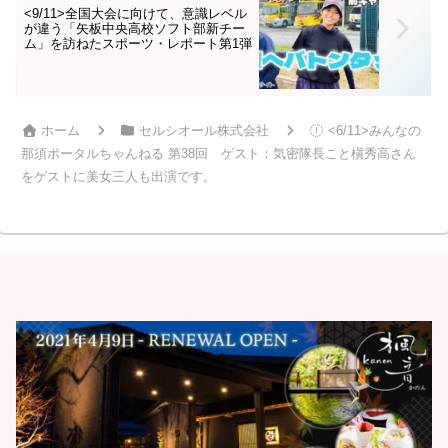
<9/11>全国大会に向けて、意識レベル
が違う「矢板中央高校ソフト部新チー
ム」を訪ねたスポーツ・レポート第1弾
ホーム
セルシオール株式会社
<6/11>みんなの
那須ポータルちゃんねる 第38回 ゲスト：気密隊長こと槇秀高さん
をゲストに美女三人も出演です。