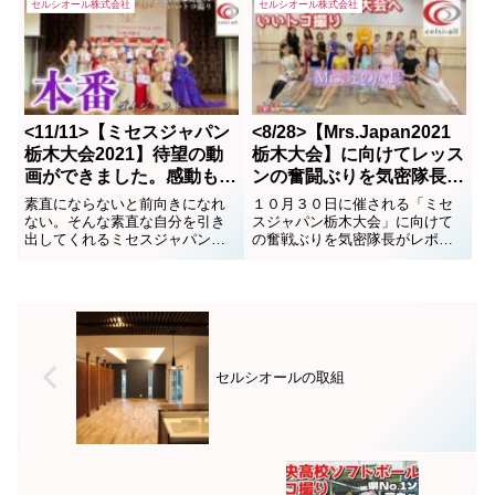
（土）に本大会開催です‼️
セルシオール株式会社
セルシオール株式会社
<11/11>【ミセスジャパン
<8/28>【Mrs.Japan2021
栃木大会2021】待望の動
栃木大会】に向けてレッス
画ができました。感動もの
ンの奮闘ぶりを気密隊長が
です。
レポート 第2弾
素直にならないと前向きになれ
１０月３０日に催される「ミセ
ない。そんな素直な自分を引き
スジャパン栃木大会」に向けて
出してくれるミセスジャパン栃
の奮戦ぶりを気密隊長がレポー
木大会。感動を頂きました。お
ト。彼は魅力度「最下位栃木」
待たせしましたトッシー君の10
から脱出すべくこの大会をスポ
分動画、力作です。
ンサリングしているスポンサー
企業のオーナーでもある。カメ
ラマンのトッシーとのコンビが
楽しくなってきました。この大
会に夢と希望を抱いている多
セルシオールの取組
く...