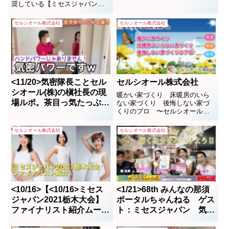
奨している【ミセスジャパン栃
木大会】へ出場するための練習
風景。今年は9月25日（土）ホテ
セルシオール株式会社
セルシオール株式会社
ル東日本宇都宮にて数社のスポ
ンサー支援の元、開催される。
家造りに床暖房の要らないダン
デライオンオーナーこと気密隊
長、槇さんもスポンサーの...
<11/20>気密隊長ことセル
セルシオール株式会社
シオール(株)の槇社長の現
暖かい家づくり 床暖房のいら
場ルポ。茶目っ気たっぷり
ない家づくり 後悔しない家づ
くりのプロ 〜セルシオール株
の人柄にホッコリ
式会社〜
セルシオール株式会社
セルシオール株式会社
<10/16>【<10/16>ミセス
<1/21>68th みんなの那須
ジャパン2021栃木大会】
ポータルちゃんねる ゲス
ファイナリスト紹介ムービ
ト：ミセスジャパン 気密
ー☆いよいよ10月30日
隊長 他