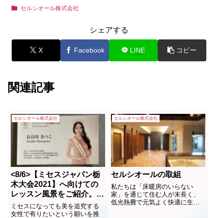
セルシオール株式会社
シェアする
X
Facebook
LINE
コピー
関連記事
セルシオール株式会社
セルシオール株式会社
<8/6>【ミセスジャパン栃
セルシオールの取組
木大会2021】へ向けての
私たちは「床暖房のいらない
レッスン風景をご紹介。母
家」を通じて住む人が末長く、
低光熱費で元気よく快適に生活
から女性への大変身です。
ミセスになっても美を追究する
できる環境を提供する会社で
女性で有りたいという願いを推
す。