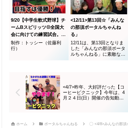
り普段の筋肉トレーニング
とは違いボディービルダー
のような固い筋肉にはなら
いので女性らしいスタイル
9/20【中学生軟式野球】チ
<12/11>第13回☆「みんな
を作ることが出来ます。ハ
ームBスピリッツ⚾️全国大
の那須ポータルちゃんね
ンドによる施術なのでリラ
会に向けての練習試合。大
る」
クゼーション効果も高く、
会に向けてのメッセージ。
また微弱電流によって凝り
制作：トッシー（佐藤利
12/11は、第13回となりま
固まった筋肉をほぐすこと
行）
した「みんなの那須ポータ
が期待できますので肩こり
ルちゃんねる」に素敵なゲ
や腰痛などにお悩みの方に
ストをお迎えしてからの
もおすすめです。
❀ 那須とりっくあーと
♪
ぴあ ❀
（株）エス・デ
ー
広報宣伝部所属 萩島
❀ 薬膳サロン な
紀子さん
<4/7>昨年、大好評だった【コ
つめ
❀
熊田 康子さん
ご出
ーヒーピクニック】今年は、4
演の皆様、素敵なお話し本
月２４日(日）開催の告知動
画 in 那珂川水遊園
当にありがとうございまし
た♪素敵な引き寄せ、ご縁
に感謝です◇出逢いの数だ
け、夢がある◇出逢いの数
ホーム
ポータルちゃんねる
<4/8>みんなの
だけ、ちゃんねるがある♪