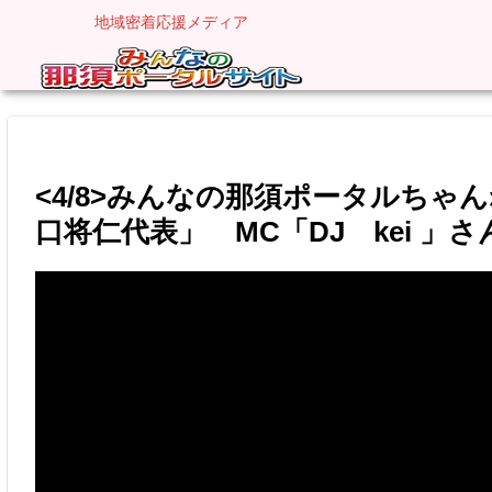
地域密着応援メディア
<4/8>みんなの那須ポータルちゃ
口将仁代表」 MC「DJ kei 」