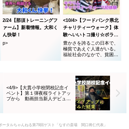
ひかるクリスマスツリーや
「藍」を育てる本当に百姓
オブジェが飾られていま
でした！！藍のすばらしさ
す。2020年12月5日(土)〜
を知って欲しいという気持
2/24【那須トレーニングフ
<10/4>【フードバンク県北
12月25日(金)の期間中にハ
ちがめちゃ...
ッシュタグ『#那須コレ ！
ァーム】新着情報。大和く
チャリティーウォーク】体
クション』をつけて
ん快挙！
験へいいトコ撮り☆ボラン
Instagramに投稿。インフ
ティア
p>
豊かさを誇るこの日本で、
ォメーションにて投稿画面
極貧であえぐ人達がいる。
を提示すると抽選会に参加
福祉社会のなかで、貧困家
ができ、プレゼントが当た
庭がある。信じられ無いこ
る⁉︎イベントも行われてい
とだが事実である。食料が
るそうです!!お買い物つい
余り過ぎた飽食時代にであ
でに、クリスマスツリーも
る。そんな貧困にあえぐ人
要チェックですよ〜♡是
達を少しでも救済しようと
非、"adtown編集部"のクリ
<4/9>【大貫小学校閉校記念イ
する人達がいた。その名も
スマスツリーも見つけてく
ベント】第１弾夜桜ライトアッ
セーフティネット「フー
ださいね!!♬また、今回ク
プから 動画担当新人デビュー
ド・バンク」ボランティア
リスマスツリーをご用意し
が始まった。
活動団体だ。晴天の...
た際にお世話になりました
那須町高久甲にあります
輸
入家具&雑貨アウトレット
那須ポータルちゃんねる第79回ゲスト「なすの斎場 関口将仁代表」
店 What？様