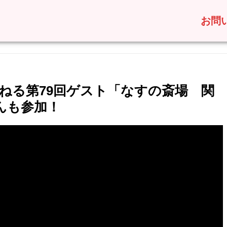
お問
んねる第79回ゲスト「なすの斎場 関
さんも参加！