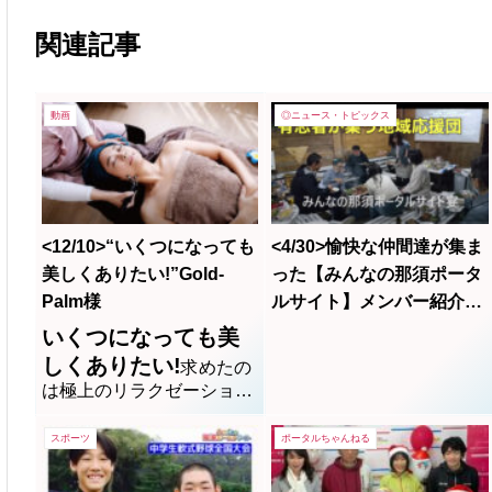
関連記事
動画
◎ニュース・トピックス
<12/10>“いくつになっても
<4/30>愉快な仲間達が集ま
美しくありたい!”Gold-
った【みんなの那須ポータ
Palm様
ルサイト】メンバー紹介動
画
いくつになっても美
しくありたい!
求めたの
は極上のリラクゼーション
♡ハンドによる施術にプラ
ス微弱電流を流すことで普
スポーツ
ポータルちゃんねる
段使われていない筋肉にア
プローチ。特殊な技術によ