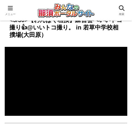
メニュー
検索
<5/30>【わんぱく相撲】練習会へいいトコ
撮り👍@いいトコ撮り。 in 若草中学校相
撲場(大田原）