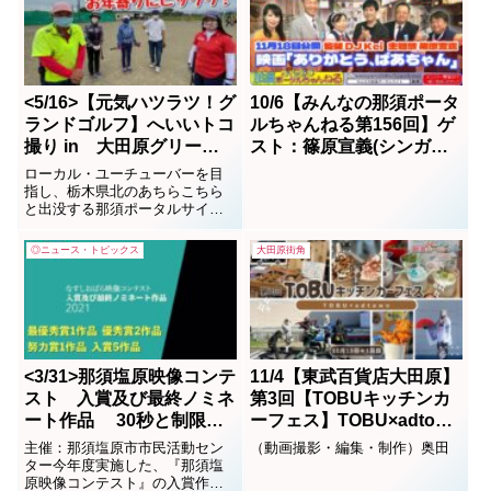
<5/16>【元気ハツラツ！グ
10/6【みんなの那須ポータ
ランドゴルフ】へいいトコ
ルちゃんねる第156回】ゲ
撮り in 大田原グリーン
スト：篠原宣義(シンガー
パークにて取材 ｂｙトッ
ソングライター）＆東武デ
ローカル・ユーチューバーを目
シー
パート MC：DJKei＆
指し、栃木県北のあちらこちら
と出没する那須ポータルサイト
かおりん
のトッシー。彼は「いいトコ撮
り」と「いいヒト撮り」の2本柱
◎ニュース・トピックス
大田原街角
をコンセプトに動画の取材活動
しています。動画取材を受けた
い、または、して欲しい人は、
ちょっと一言、声をかけてくだ
さい。携帯の０８０－１１７...
<3/31>那須塩原映像コンテ
11/4【東武百貨店大田原】
スト 入賞及び最終ノミネ
第3回【TOBUキッチンカ
ート作品 30秒と制限さ
ーフェス】TOBU×adtown
れた中での力作です。最優
美味しい！楽しい！がたく
主催：那須塩原市市民活動セン
（動画撮影・編集・制作）奥田
秀賞は？
さん♪＜女子旅♪栃木県北魅
ター今年度実施した、『那須塩
原映像コンテスト』の入賞作品
力発見!!＞