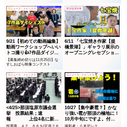
及び最終ノミネート作品を公開
します。今年もやります！お問
◎ニュース・トピックス
那須塩原街角
い合わせください
9/21【初めての動画編集】
6/11 「七宝焼き作家【提
動画ワークショップへいい
橋景湖】」ギャラリ展示の
トコ撮り👍7作品ダイジェ
オープニングレセプショ
スト <那須塩原市民活動セ
ン inギャラリー萬
【募集締め切りは11月25日】な
ンター>
すしおばら映像コンテスト
◎ニュース・トピックス
◎ニュース・トピックス
<4/25>那須塩原市議会選
10/27【集中豪雹？】かな
挙 投票結果；速
り強い雹が那須の極地に！
報 上位4名に新人
10月中旬にですよ。付近
3名が当選
一帯は曇り空(投稿動画）
投票率 ４２．６６％(定員２６
撮影者：八木沢レク