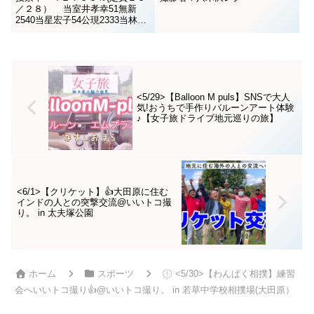
／２８） 当室井孝幸51無新
2540当星宏子54公現2333当林美
幸51無新2297当鈴木秀信63公新
1927当松田寛人47無現1726当斎
藤寿一63無現1714当田村正宏60
公現1649当山形紀弘51無現1635
当堤正明73共新1563当斉藤...
<5/29>【Balloon M puls】SNSで大人
気!おうちで手作りバルーンアート体験
♪【女子旅ドライブ地元巡りの旅】
<6/1>【クリケット】👍大田原に住む
インドの人との突撃交流@いいトコ撮
り。 in 太夫塚公園
ホーム
スポーツ
<5/30>【わんぱく相撲】練習
会へいいトコ撮り👍@いいトコ撮り。 in 若草中学校相撲場(大田原）