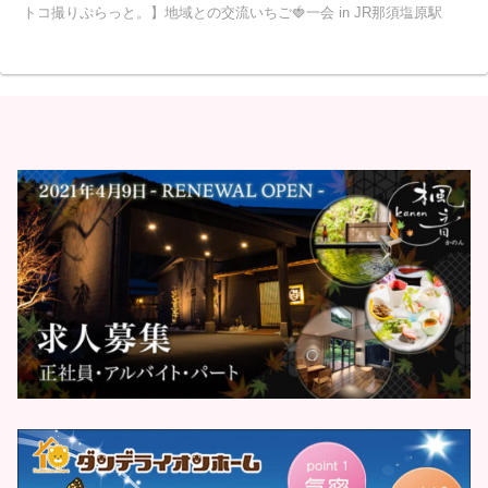
トコ撮りぷらっと。】地域との交流いちご🍓一会 in JR那須塩原駅