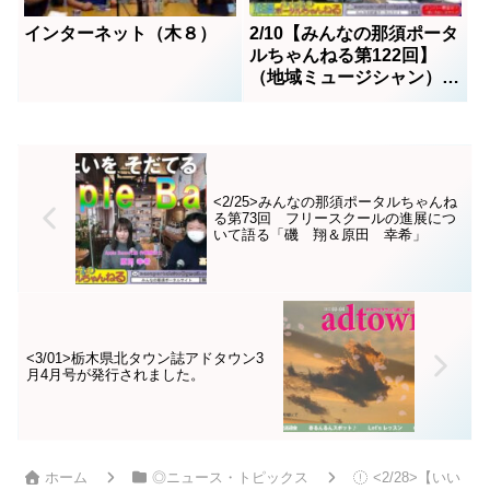
インターネット（木８）
2/10【みんなの那須ポータ
ルちゃんねる第122回】
（地域ミュージシャン）ベ
タースタンスの生中継
MC嘉門雄三
<2/25>みんなの那須ポータルちゃんね
る第73回 フリースクールの進展につ
いて語る「磯 翔＆原田 幸希」
<3/01>栃木県北タウン誌アドタウン3
月4月号が発行されました。
ホーム
◎ニュース・トピックス
<2/28>【いい