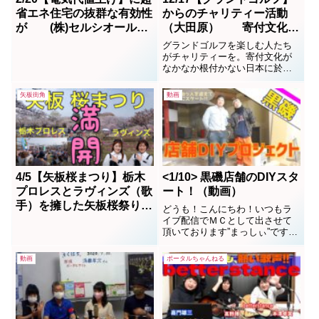
省エネ住宅の抜群な有効性
からのチャリティー活動
が (株)セルシオールの
（大田原） 寄付文化の
気密隊長からの推奨
浸透を願って
グランドゴルフを楽しむ人たち
がチャリティーを。寄付文化が
なかなか根付かない日本に於い
て、ありがたい行いです。子供
達や高齢者にむけた温かい気持
矢板街角
動画
ちがうれしいです。
4/5【矢板桜まつり】栃木
<1/10> 黒磯店舗のDIYスタ
プロレスとラヴィンズ（歌
ート！（動画）
手）を擁した矢板桜祭りは
どうも！こんにちわ！いつもラ
大盛況！！！
イブ配信でＭＣとして出させて
頂いております”まっしぃ”です！
久しぶりの記事更新になります
ね笑ご無沙汰してしまってすみ
動画
ポータルちゃんねる
ません！実は私、まっしぃは栃
木県那須塩原市（黒磯）にある
とある店舗物件でＤＩＹをスタ
ートさせました！初回は強力な
助っ人をお迎えしての作業...