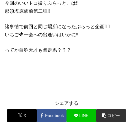
今回のいいトコ撮りぷらっと。は❗️
那須塩原駅前第二弾‼️
諸事情で前回と同じ場所になったぷらっと企画🚶‍♂️
いちご🍓一会への出逢いはいかに‼️
ってか自称天才も暴走系？？？
シェアする
X
Facebook
LINE
コピー