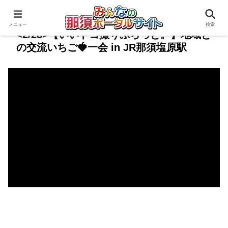
メニュー
検索
<2/28>【いいトコ撮りぷらっと。】地域と
の交流いちご🍓一会 in JR那須塩原駅