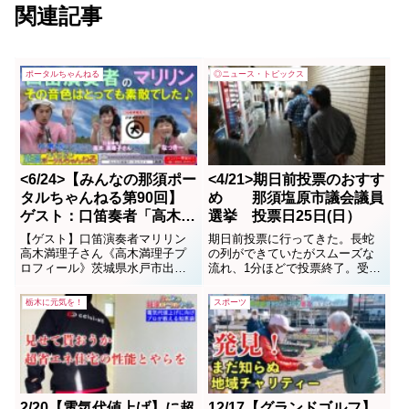
関連記事
ポータルちゃんねる
◎ニュース・トピックス
<6/24>【みんなの那須ポー
<4/21>期日前投票のおすす
タルちゃんねる第90回】
め 那須塩原市議会議員
ゲスト：口笛奏者「高木満
選挙 投票日25日(日）
理子」さん MC「なっき
【ゲスト】口笛演奏者マリリン
期日前投票に行ってきた。長蛇
ー＆わじお」
高木満理子さん《高木満理子プ
の列ができていたがスムーズな
ロフィール》茨城県水戸市出
流れ、1分ほどで投票終了。受付
身。福島県西白河郡中島村在
時間は朝8時30分～夜8時までの
住。幼少の頃に父から口笛の吹
間。実に簡単です。今回の選挙
栃木に元気を！
スポーツ
き方を教わる。吹奏楽など経験
はコロナ禍の中、自粛ムードが
後、１０年前に口笛音楽に出会
市内に漂い、実に静かな選挙
い本格的に口笛演奏を始める。
戦。また定員26人に対して候補
プロ奏者に転向。イベント・コ
者が28人と言うこともあってか
ンサート出演の他、文化庁派遣
「今、選挙やってんの...
アー...
2/20【電気代値上げ】に超
12/17【グランドゴルフ】