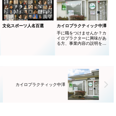
ても凄く喜ばれます。※ド
ライフラワーを使った体験
とタイルの絵付け体験もで
きます♪
文化スポーツ人名百選
カイロプラクティック中澤
手に職をつけませんか？カ
イロプラクターに興味があ
る方、事業内容の説明を致
します。お気軽にご連絡・
お問合せお待ちしてます。
カイロプラクティック中澤