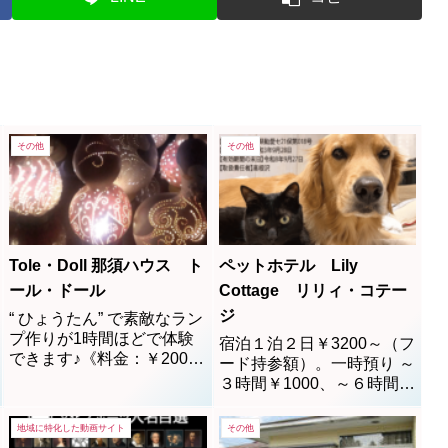
その他
その他
Tole・Doll 那須ハウス ト
ペットホテル Lily
ール・ドール
Cottage リリィ・コテー
ジ
“ ひょうたん” で素敵なラン
プ作りが1時間ほどで体験
宿泊１泊２日￥3200～（フ
できます♪《料金：￥2000
ード持参額）。一時預り ～
～》小さなお子様から大人
３時間￥1000、～６時間
まで、ご家族全員で楽しめ
￥1500。犬・猫・小動物大
て、自分だけのオリジナル
切にお預りいたします。
地域に特化した動画サイト
その他
作品が作れて、お土産とし