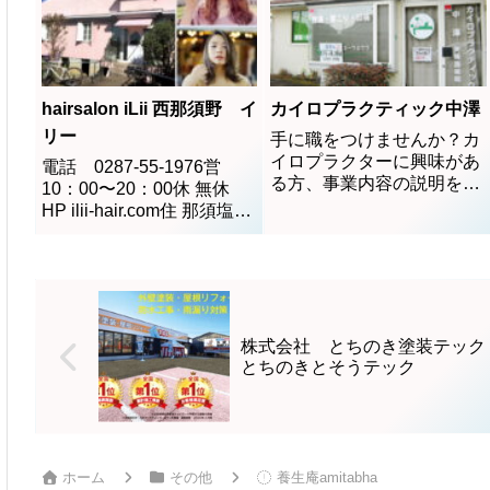
500円引き（他、サービス
との併用不可）
hairsalon iLii 西那須野 イ
カイロプラクティック中澤
リー
手に職をつけませんか？カ
イロプラクターに興味があ
電話 0287-55-1976営
る方、事業内容の説明を致
10：00〜20：00休 無休
します。お気軽にご連絡・
HP ilii-hair.com住 那須塩原
お問合せお待ちしてます。
市東三島2-85-4備 スタッフ
募集中
株式会社 とちのき塗装テック
とちのきとそうテック
ホーム
その他
養生庵amitabha