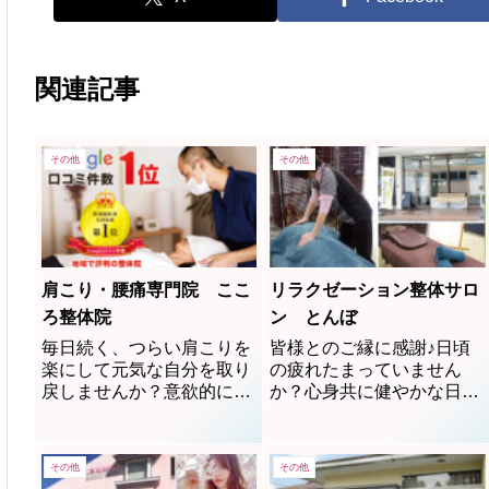
関連記事
その他
その他
肩こり・腰痛専門院 ここ
リラクゼーション整体サロ
ろ整体院
ン とんぼ
毎日続く、つらい肩こりを
皆様とのご縁に感謝♪日頃
楽にして元気な自分を取り
の疲れたまっていません
戻しませんか？意欲的に楽
か？心身共に健やかな日々
しく毎日を過ごせるよう
を過ごせる様に…。是非、
に！
一度お試しください。＊ ＊
＊ 毎月第2土曜日レディー
その他
その他
スデー ＊ ＊ ＊女性の方は