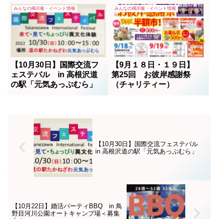
みんなの掲示板・イベント情報
みんなの掲示板・イベント情報
【10月30日】国際交流フ
【9月１８日・１９日】
ェステバル in 高根沢道
第25回 お彼岸感謝祭
の駅「元気あっぷむら」
（チャリティー）
【10月30日】国際交流フェステバル
in 高根沢道の駅「元気あっぷむら」
【10月22日】婚活パーティBBQ in 鳥
野目河川公園オートキャンプ場＜募集