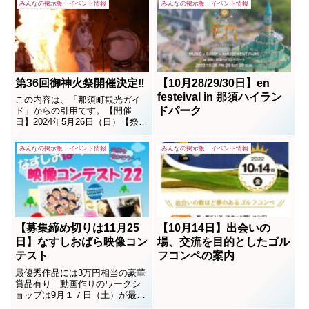
みんなの掲示板・イベント情報
みんなの掲示板・イベント情報
第36回御神火祭開催決定‼
【10月28/29/30日】en
festeival in 那須ハイラン
この内容は、「那須町観光ガイ
ドパーク
ド」からの引用です。【開催
日】2024年5月26日（日）【祭の
由来】古来より何度となく噴火
する茶臼岳の怒りを鎮めるた
みんなの掲示板・イベント情報
みんなの掲示板・イベント情報
め、人々は那須温泉神社に詣で
無間地獄の火を採火し「御神
火」として崇めるようになりま
した。以来、無病息災と豊作を
祈念する行事として「御神火...
【募集締め切りは11月25
【10月14日】出会いの
日】なすしおばら映像コン
場、交流を目的としたゴル
テスト
フコンペの案内
最優秀作品には3万円相当の豪華
賞品有り 動画作りのワークシ
ョップは9月１７日（土）が最終
日です。