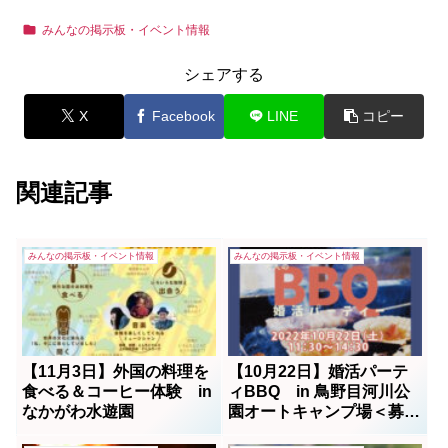
みんなの掲示板・イベント情報
シェアする
X
Facebook
LINE
コピー
関連記事
みんなの掲示板・イベント情報
みんなの掲示板・イベント情報
【11月3日】外国の料理を
【10月22日】婚活パーテ
食べる＆コーヒー体験 in
ィBBQ in 鳥野目河川公
なかがわ水遊園
園オートキャンプ場＜募集
中！＞