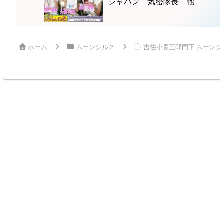
ジャパン 気密隊長 他
ホーム
ムーンシルク
吉住小貴三郎門下 ムーンシ