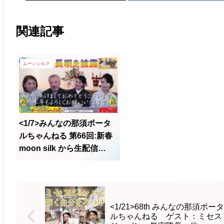
関連記事
ムーンシルク
<1/7>みんなの那須ポータ
ルちゃんねる 第66回:新春
moon silk から生配信
SP！！
<1/21>68th みんなの那須ポータ
ルちゃんねる ゲスト：ミセス