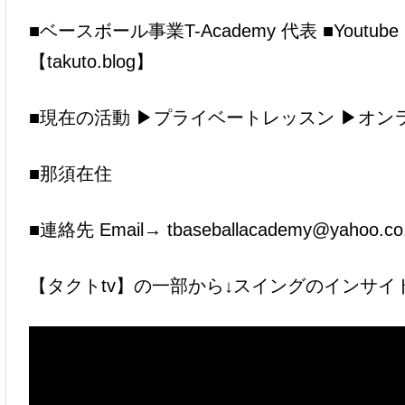
■ベースボール事業T-Academy 代表 ■You
【takuto.blog】
■現在の活動
▶︎
プライベートレッスン
▶︎
オン
■那須在住
■連絡先 Email→ tbaseballacademy@yah
【タクトtv】の一部から↓スイングのインサイ