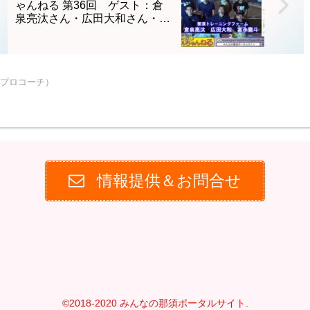
ゃんねる 第36回 ゲスト：倉
餃子』の商品開発「東京
ールクラブスポーツ少年団
泉亮汰さん・広田大和さん・富
20...
代表兼監督/那須塩原市議
永龍斗さん
会...
プロコーチ）
情報提供＆お問合せ
©2018-2020 みんなの那須ポータルサイト.