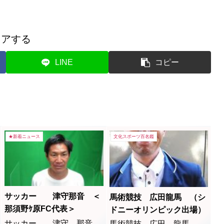
ェアする
LINE
コピー
★新着ニュース
文化スポーツ百名鑑
サッカー 津守那音 ＜
馬術競技 広田龍馬 （シ
那須野ｹ原FC代表＞
ドニーオリンピック出場）
サッカー 津守 那音
馬術競技 広田 龍馬