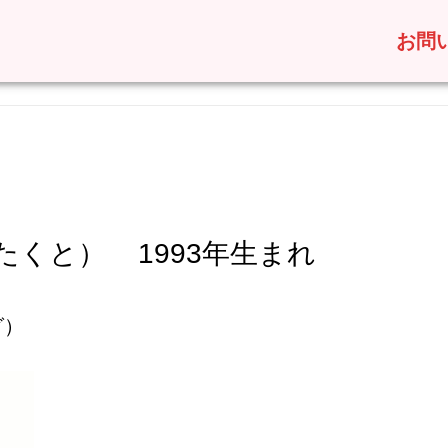
お問
 たくと）
1993年生まれ
グ）