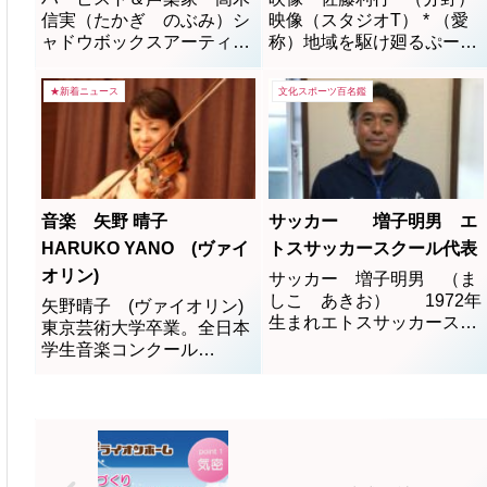
信実（たかぎ のぶみ）シ
映像（スタジオT） * （愛
ャドウボックスアーティス
称）地域を駆け廻るぷー太
ト 同じ絵柄のシートを何
郎とっしーw * （座右の
枚も重ね合わせて奥行きと
銘）創っては壊し、壊して
★新着ニュース
文化スポーツ百名鑑
陰影を立体的に見せる、19
は創る、やがて光輝く華が
世紀にアメリカで発展した
咲く。我流一筋。 * （活
アートアメリカ・ヨーロッ
動）みんなの那須ポータル
パ35年在住を経て、現在は
サイト地域応援団として
那須に居を構える。Atelier
『いいトコ撮り那須。』デ
Nobumi 主宰 ハ...
ィレクション。地域の物語
音楽 矢野 晴子
サッカー 増子明男 エ
を紡ぐ...
HARUKO YANO (ヴァイ
トスサッカースクール代表
オリン)
サッカー 増子明男 （ま
しこ あきお） 1972年
矢野晴子 (ヴァイオリン)
生まれエトスサッカースク
東京芸術大学卒業。全日本
ール代表兼監督：増子明男
学生音楽コンクール
栃木県那須塩原市（黒磯）
第 1 位。 桃花楽堂にて御前
出身。東那須野中在学時：
演奏。 海野義 雄、原田幸
県大会優勝・県優秀選手受
一郎各氏に師事。ベルリン
賞・太郎賞受賞宇都宮学園
にてイラン・グローニッヒ
在学時：関東大会ベスト
氏に師事。ヨーロッパ各地
8・高校サッカー選手権出
でコンサートを開催し好評