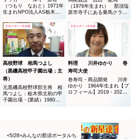
（つもり なおと）1971年
（1976年生まれ） 那須塩
生まれNPO法人AS栃木
原市寺子にある乗馬クラブ
理事長Bom de Bola 栃木サ
「那須トレーニングファー
ッカークラブ 総合監督
ム」を拠点に、オリンピッ
文化スポーツ百名鑑
文化スポーツ百名鑑
N.A.S.U.夢プロジェクター
ク・世界選手権・ワールド
メンバー那須野が原FC
カップの世界三大大会の頂
代表JFA公認B級コーチ／
点を目指して世界中で活動
JFA公認C級フットサル／
しています。シドニーオリ
JFA公認キッズリーダー／
ンピック馬術競技日本代
矢板東高校・...
表・(場所）那須トレーニン
高校野球 相馬つよし
料理 川井ゆかり 巻
グセンター（乗...
（黒磯高校甲子園出場；主
寿司大使
将）
巻寿司・商品開発 川井
ゆかり 1964年生まれ【プ
元黒磯高校野球部主将 相
ロフィール】2019・2020
馬つよし：栃木県北初の甲
年巻寿司特任大使2018年巻
子園出場・(業績）1980年
寿司大使日本デコすし協会
第62回夏の全国高校野球選
認定マイスター食品衛生責
手権大会栃木県大会初優
任者リラクゼーションサロ
勝、甲子園出場を果たす。
ンピュアボディ代表【活
主将で3番打者(1962年生ま
動】壬生町道の駅 レシピ商
れ）・(活動） 栃木テレビ
<5/28>みんなの那須ポータルち
品開発餃子を使った『まき
高校野球解説者、/那須Kボ