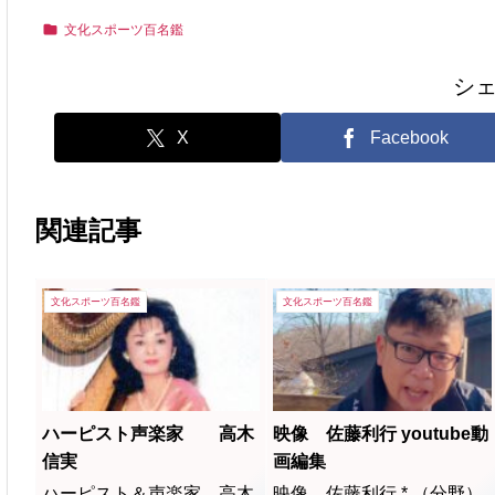
文化スポーツ百名鑑
シ
X
Facebook
関連記事
文化スポーツ百名鑑
文化スポーツ百名鑑
ハーピスト声楽家 高木
映像 佐藤利行 youtube動
信実
画編集
ハーピスト＆声楽家 高木
映像 佐藤利行 * （分野）