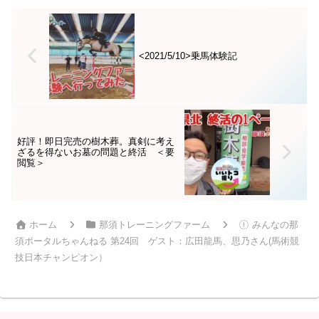
張り付取材を敢行した。初めて
舎では、8頭の調教された馬が皆
見る馬術競技、観戦ポイントや
さんをお迎えします。
流れが分からず初日は長ーく感
じ、要領を得た翌日はあっとい
う間に終わった。来年...
<2021/5/10>乗馬体験記
好評！即日完売の樹木葬。真剣に考え
ざるを得ないお墓の問題と終活 ＜要
閲覧＞
ホーム
那須トレーニングファーム
みんなの那
須ポータルちゃんねる 第24回 ゲスト：広田龍馬、思乃さん(馬術競
技日本チャンピオン）