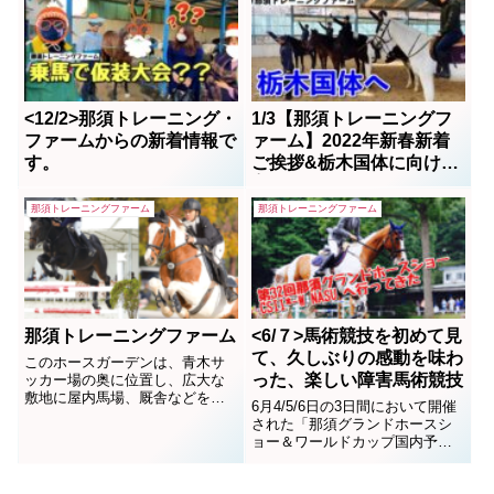
<12/2>那須トレーニング・
1/3【那須トレーニングフ
ファームからの新着情報で
ァーム】2022年新春新着
す。
ご挨拶&栃木国体に向けて
👍
那須トレーニングファーム
那須トレーニングファーム
那須トレーニングファーム
<6/７>馬術競技を初めて見
て、久しぶりの感動を味わ
このホースガーデンは、青木サ
った、楽しい障害馬術競技
ッカー場の奥に位置し、広大な
敷地に屋内馬場、厩舎などを備
6月4/5/6日の3日間において開催
えています。この機会に乗馬体
された「那須グランドホースシ
験や馬とのふれあい体験を楽し
ョー＆ワールドカップ国内予
んで下さい。特に屋内馬場は、
選」の5日（土）と6（日）を馬
天候にも左右されず、乗馬を楽
術競技に感覚を慣れさせるため
しむことが出来ます。また、厩