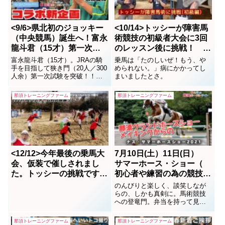
<10/14>トッシーが障害馬
<9/6>県北初のジョッキー
術競技の初級者大会に3回
（中央競馬）誕生へ！富永
のレッスン後に挑戦！ in
龍斗君（15才）第一次試
那須トレーニングファーム
験突破！
乗馬は「たのしいぜ！もう、や
富永龍斗君（15才）。JRAの騎
められない。」病にかかってし
手を目指して狭き門（20人／300
まいましたとさ。
人余）第一次試験を突破！！来
る10月上旬には第二次試験が有
る。合格すると3年後には中央競
那須トレーニングファーム
那須トレーニングファーム
馬にデビューという段取り。中
学時代から自分の夢を明確に那
須トレーニングファームで研修
してきた。「武豊さんが、憧
れ、いつの日にか...
<12/12>今年最後の乗馬大
7月10日(土）11日(日）
会、仮装で催しされまし
サマーホース・ショー（
た。トッシーの挑戦です。
初心者や練習の為の競技
in 那須トレーニングファ
会）IN 那須トレーニング
のんびりと楽しく、談笑しなが
ーム
ファーム
らの、しかも真剣に。馬術競技
への登竜門。弁当を持って見に
行きましょう。
那須トレーニングファーム
那須トレーニングファーム