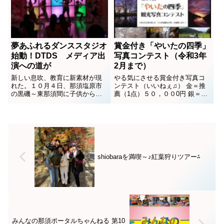
だと痛感。想像する躍動感が...
夢あふれるダンススタジオ
賞金付き「やいたの四季」
始動！DTDS メディア出
写真コンテスト（令和3年
演への道が
2月まで）
新しい息吹、教育に新素材が現
やる気にさせる賞金付き写真コ
れた。１０月４日、那須塩原市
ンテスト（いいねぇ♫） 金＝推
の黒磯～東那須間に子供から大
薦（1点）５０，００0円 銀＝特
人まで楽しめるダンス教室がオ
薦（2点）２０，０００円 銅＝入
ープンした。その名も
選（10点） ５，０００円カメラ
「DTDS」。国道４号線からも目
片手に狙うは「金メダル」。ま
視できる場所にある。勉強、特
だまだ狙える秋の紅葉、冬景
に受験勉強でしか将来の道を見
色。あなたの観光スポットを見
いだせなかった子供たち。画一
つけ出して参戦、参加、応募し
的教育の問題点を指摘されなが
てみよう！！！那...
shiobaraを満喫～♪紅葉狩りツアー⁂
ら何...
みんなの那須ポータルちゃんねる 第10