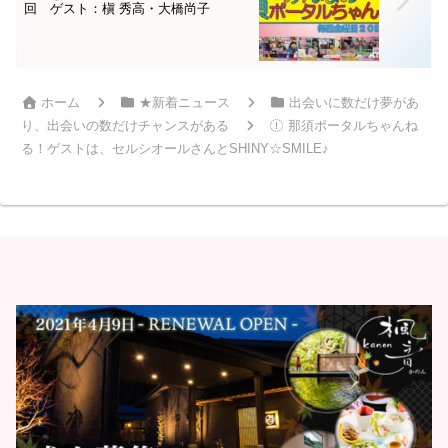
回 ゲスト：槇 秀高・大橋尚子
ホーム
★新着ニュース
出会いに数だけ夢があ
り、出会いの数だけチャンスがある
那須ポータルちゃんね
る！ゲストは、セルシオールさんとSHINY☆SMILE♪