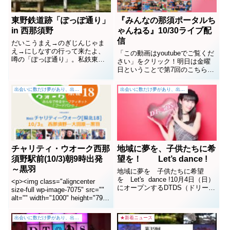
を...
東野鉄道跡「ぽっぽ通り」
『みんなの那須ポータルち
in 西那須野
ゃんねる』10/30ライブ配
信
だいこうまえ→のぎじんじゃま
え→にしなすの行って来たよ、
「この動画はyoutubeでご覧くだ
噂の「ぽっぽ通り」。私鉄東野
さい」をクリック！明日は金曜
鉄道の「のぎじんじゃまえ」駅
日ということで第7回のこちらの
跡まさに大正～昭和の時代を偲
番組です。『みんなの那須ポー
ばせる雰囲気だ。小さく可愛い
タルちゃんねる』明日も20時か
出会いに数だけ夢があり、出会いの数だけチャンスがある
出会いに数だけ夢があり、出会いの数だけチャンスがある
旧駅跡。どこに有るかという
ら元気にお送りいたします！！
と、野木神社への参道途中、右
明日のゲストをちょっとだけご
手にヒッソリと道沿いあるが車
紹介します♪■ 威徳院ご住職 青
では気付かない。西那須駅東口
龍寺 広範さん■ アトリエ・ジュ
か...
リアロー...
チャリティ・ウオーク西那
地域に夢を、子供たちに希
須野駅前(10/3)朝9時出発
望を！ Let’s dance !
～黒羽
地域に夢を 子供たちに希望
を Let's dance !10月4日（日）
<p><img class="aligncenter
にオープンするDTDS（ドリーム
size-full wp-image-7075" src=""
トレジャー ダンス スタジオ）。
alt="" width="1000" height="792"
東那須野の4号線沿いにある、わ
/>【10/3実施】<br
くわく感たっぷりのピンク系建
/>◇◇<strong>第8回チャリティ
出会いに数だけ夢があり、出会いの数だけチャンスがある
★新着ニュース
物、ガラス張り。取材に行って
ウォーク</strong>◇...
自分が親父から爺々になった日