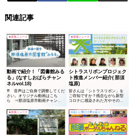
関連記事
★新着ニュース
★新着ニュース
動画で紹介！「図書館みる
シトラスリボンプロジェク
る」(なすしおばらチャン
ト推進メンバー紹介( 那須
ネルvol.18)
塩原)
⇈ 音声はご自身で調整してくだ
皆さんは「シトラスリボン」を
さい。オリジナル動画はこち
ご存知ですか？残念ながら新型
ら ⇒那須塩原市動画チャンネ
コロナに感染された方やそのご
ル nasushiobara-shiみるひぃは借
家族、職場等への悪質な嫌がら
りたい本があるみたい。新しく
せ、差別、偏見等が後を絶ちま
★新着ニュース
出会いに数だけ夢があり、出会いの数だけチャンスがある
できた那須塩原市図書館「みる
せん。誰もがかかりうる病気で
る」をみるひぃと一緒に見てみ
す。感染しても「ただいま」
ましょう！※９月１日開館です
「おかえり」と言えるような空
（開館時間 10：00～19：00、...
気を作っていきませんか？と言
う呼びかけに、と言う呼びかけ