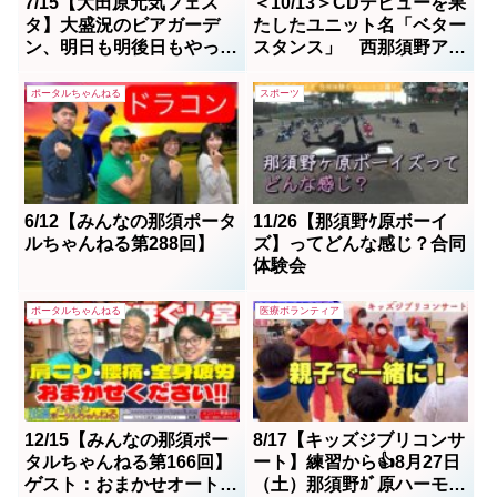
7/15【大田原元気フェス
＜10/13＞CDデビューを果
タ】大盛況のビアガーデ
たしたユニット名「ベター
ン、明日も明後日もやって
スタンス」 西那須野アク
います。
アスでの公開ライブを収
録 ハイライト編集
ポータルちゃんねる
スポーツ
6/12【みんなの那須ポータ
11/26【那須野ｹ原ボーイ
ルちゃんねる第288回】
ズ】ってどんな感じ？合同
体験会
ポータルちゃんねる
医療ボランティア
12/15【みんなの那須ポー
8/17【キッズジブリコンサ
タルちゃんねる第166回】
ート】練習から👍8月27日
ゲスト：おまかせオート石
（土）那須野ｶﾞ原ハーモニ