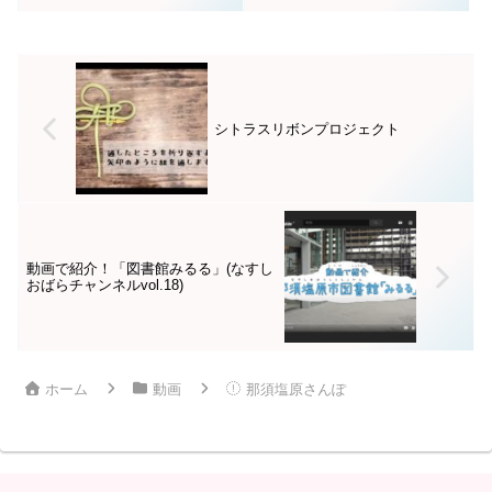
川社長・おまかせほぐし堂
ーホール午後1時開演
の熊田さん
シトラスリボンプロジェクト
動画で紹介！「図書館みるる」(なすし
おばらチャンネルvol.18)
ホーム
動画
那須塩原さんぽ