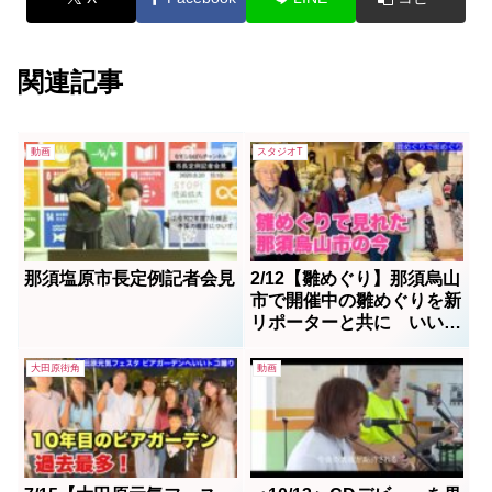
関連記事
動画
スタジオT
那須塩原市長定例記者会見
2/12【雛めぐり】那須烏山
市で開催中の雛めぐりを新
リポーターと共に いいト
コ撮り
大田原街角
動画