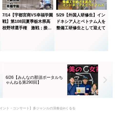
そうという大きな地域おこ
しのワークショップが市内
の「みるる館内」で「那須
7/14【宇都宮商VS幸福学園
5/29【外国人研修生】イン
コンバレー構想」...
戦】第108回夏季栃木県高
ドネシア人とベトナム人を
校野球選手権 激戦；接戦
整備工研修生として迎えて
の末に！
6/26【みんなの那須ポータルち
ゃんねる第290回】
【ジョイント・コンサート】多ジャンルの演奏会inくるる