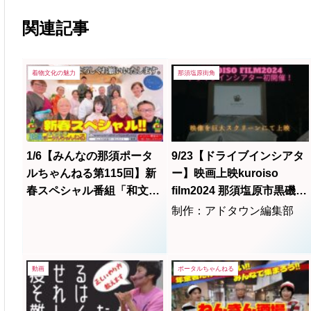
関連記事
着物文化の魅力
那須塩原街角
1/6【みんなの那須ポータ
9/23【ドライブインシアタ
ルちゃんねる第115回】新
ー】映画上映kuroiso
春スペシャル番組「和文化
film2024 那須塩原市黒磯公
の長唄＆日舞」MCかをり
園 <kuroisofilm実行委員会
制作：アドタウン編集部
ん他
>
動画
ポータルちゃんねる