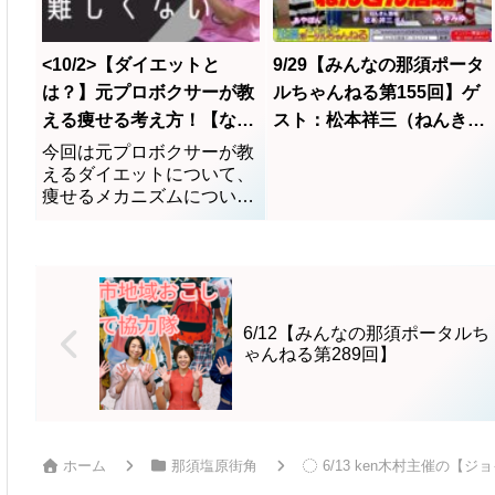
<10/2>【ダイエットと
9/29【みんなの那須ポータ
は？】元プロボクサーが教
ルちゃんねる第155回】ゲ
える痩せる考え方！【なに
スト：松本祥三（ねんきん
か知ってる？】 光丸ちゃ
酒場）MC：みゆみゆ、か
今回は元プロボクサーが教
えるダイエットについて、
んねる
おりん、あやぽん
痩せるメカニズムについて
語って頂きました！
6/12【みんなの那須ポータルち
ゃんねる第289回】
ホーム
那須塩原街角
6/13 ken木村主催の