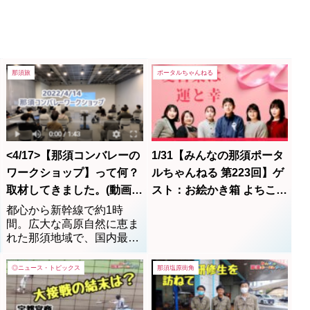
那須旅
ポータルちゃんねる
<4/17>【那須コンバレーの
1/31【みんなの那須ポータ
ワークショップ】って何？
ルちゃんねる 第223回】ゲ
取材してきました。(動画よ
スト：お絵かき箱 よちこ、
り記事を読んで！）
澤啓子、 石川（おまかせ
都心から新幹線で約1時
間。広大な高原自然に恵ま
オート）MC：みゆみゆ
れた那須地域で、国内最大
のリビングラボ(生活空間）
を求めて人々の生活空間の
◎ニュース・トピックス
那須塩原街角
近くで社会実証を行うこと
により、生活者視点に立っ
たサービスや商品を生み出