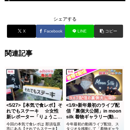
シェアする
X
Facebook
LINE
コピー
関連記事
動画
動画
<5/27>【本気で食レポ】そ
<1/9>新年最初のライブ配
れでもステーキ ☆女性
信「裏側大公開」in moon
新レポーター「りょうこ
silk 着物ギャラリー(動
丸」の参戦で、お届けしま
画）
今回の本気で食レポは 那須塩原
今年最初の動画ライブ配信、ス
す。
市にある【それでもステーキ】
タジオを移動して「着物ギャラ