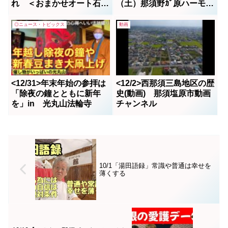
れ ＜おまかせオート石川
（土）那須野ｶﾞ原ハーモニ
の飲食応援プロジェクト＞
ーホール午後1時開演
◎ニュース・トピックス
動画
<12/31>年末年始の参拝は
<12/2>西那須三島地区の歴
「除夜の鐘とともに新年
史(動画) 那須塩原市動画
を」in 光丸山法輪寺
チャンネル
10/1「湯田語録」常識や普通は幸せを
薄くする