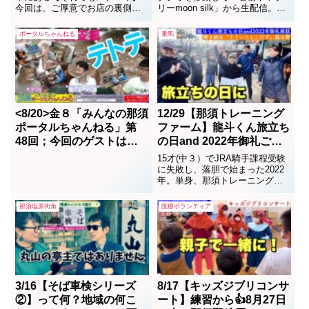
今回は、ご厚意でお店の裏側ま
リーmoon silk」から生配信。コ
で初潜入！普段見られないとこ
ロナ対策を考慮しながらの舞台
ろまで取材させていただきまし
裏を、放送準備から放送終了後
ポータルちゃんねる
乗馬
た。社長の熱い思いと明るい人
までMCのマッシーこと益子晴貴
柄もあり、人が集まってくるお
目線で作ってみました。まっし
店です。肉といったら『それで
ぃVlog2021年1月8日の配信は新
もステーキ』です。皆さんも是
年最初という事で着物ギャラリ
非いってみてください。また...
ーmo...
<8/20>金８「みんなの那須
12/29【那須トレーニング
ポータルちゃんねる」第
ファーム】龍斗くん旅立ち
48回；今回のゲストは、
の日and 2022年御礼ご挨
きのこ栽培の就労支援所
拶へいいトコ撮り。「4年
15才(中３）でJRA騎手課程受験
（株）テトテの大高久尚さ
後のJRA騎手デビューへ
に失敗し、落胆で始まった2022
年。単身、那須トレーニングフ
んです。
「飛翔する龍斗」！！
ァームに引越し自炊しながらの
浪人生活が始まった。スタッフ
那須塩原街角
医療ボランティア
にも支えてもらいながらも葛藤
の日々を送っていた龍斗君。今
秋2度目の受験、合格率５％とい
う狭き門を、みごと突破！未来
の夢の扉を自分の...
3/16【そば車検シリーズ
8/17【キッズジブリコンサ
②】って何？地域の何こ
ート】練習から👍8月27日