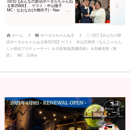
10/10【みんなの那須ポータルちゃんね
る第258回】 ゲスト：中山陽子
MC：なおなお(大橋尚子)・Nao
※番組を見て「番組見たよ」で2割引
き！！※
ホーム
ポータルちゃんねる
10/3【みんなの那
須ポータルちゃんねる第257回】ゲスト；米山百桃誉（なんじゃもん
じゃ総括プロデューサー）＆川俣海瑠(黒磯高校）＆高橋克実（東
武） MC：DJKei