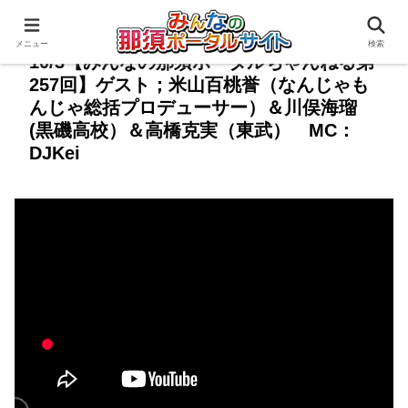
メニュー
検索
10/3【みんなの那須ポータルちゃんねる第
257回】ゲスト；米山百桃誉（なんじゃも
んじゃ総括プロデューサー）＆川俣海瑠
(黒磯高校）＆高橋克実（東武） MC：
DJKei