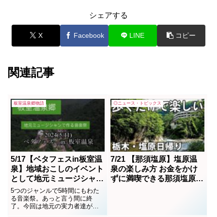
シェアする
X
Facebook
LINE
コピー
関連記事
板室温泉郷物語
◎ニュース・トピックス
5/17【ベタフェスin板室温
7/21 【那須塩原】塩原温
泉】地域おこしのイベント
泉の楽しみ方 お金をかけ
として地元ミュージシャン
ずに満喫できる那須塩原駅
達による実力の音楽祭。こ
→西那須野駅
5つのジャンルで5時間にもわた
れを見て来年はGO！板室
る音楽祭。あっと言う間に終
了。今回は地元の実力者達が集
です
った。特に演歌、ロックに魅了