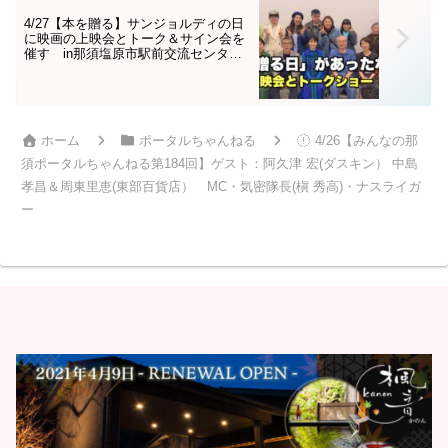
4/27【本を贈る】サンジョルディの日
に映画の上映会とトーク＆サイン会を
催す in那須塩原市駅前交流センター
「みるる」
ホーム
ポータルちゃんねる
4/26【みんなの那
須ポータルちゃんねる第184回】ゲスト：阿久津 宏(ダスキン） 中島
孝昌＆周東里恵(東部百貨店） MC・気密隊長(槇 秀高)・ナスライガ
ー