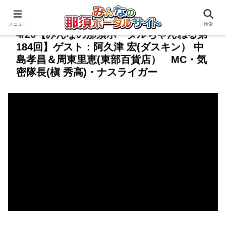
メニュー
検索
4/26【みんなの那須ポータルちゃんねる第
184回】ゲスト：阿久津 宏(ダスキン） 中
島孝昌＆周東里恵(東部百貨店） MC・気
密隊長(槇 秀高)・ナスライガー