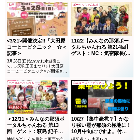
された。ベタースタンスは続編
動画
ポータルちゃんねる
をただいま編集中。近日中にア
ップします
<3/21>開催決定!!「大田原
11/22【みんなの那須ポー
コーヒーピクニック」☆＜
タルちゃんねる 第214回】
記事＞
ゲスト：MC：気密隊長(槇
秀高)・訛之助・カプサイ
3月28日(日)なかがわ水遊園に
シン
て…♪天狗王国まつり♪✳︎大田原
コーヒーピクニック✳︎が開催され
ます！
ポータルちゃんねる
◎ニュース・トピックス
＜12/11＞みんなの那須ポ
10/27【集中豪雹？】かな
ータルちゃんねる 第13
り強い雹が那須の極地に！
回 ゲスト：萩島 紀子・
10月中旬にですよ。付近
熊田 康子（動画）
一帯は曇り空(投稿動画）
地域を楽しくを目的に画面の向
撮影者：八木沢レク