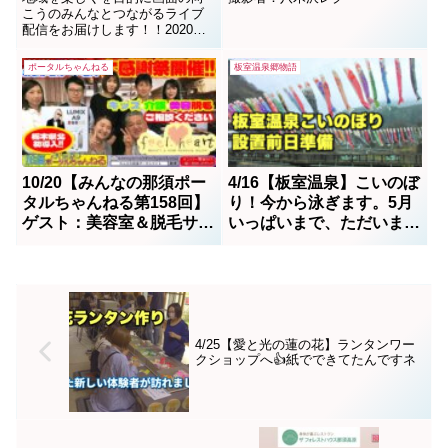
こうのみんなとつながるライブ
配信をお届けします！！2020年
12月4日の配信は2名のゲストに
来ていただきました。・那須と
ポータルちゃんねる
板室温泉郷物語
りっくあーとぴあ（株）エス・
デー 広報宣伝部所属 萩島 紀子
さん・薬膳サロン なつめ 熊
田 康子さん■那須とりっくあー
とぴあ栃木県那...
10/20【みんなの那須ポー
4/16【板室温泉】こいのぼ
タルちゃんねる第158回】
り！今から泳ぎます。5月
ゲスト：美容室＆脱毛サロ
いっぱいまで、ただいま設
ンfeel heart大島晴美 お
置中！
まかせオート石川 MCレ
ク＆ボス
4/25【愛と光の蓮の花】ランタンワー
クショップへ👍紙でできてたんですネ