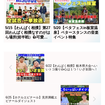
スポーツ
板室温泉郷物語
いトコ撮り(*^^)v前代未聞!!観な
きゃ損!!日本プロソフトボールリ
ーグのJDリーグや北京オリンピ
ック金メダリストそして、その
JDリーグ...
5/15【わんぱく相撲】第27
5/20【ベタフェスin板室温
回わんぱく相撲なすのがは
泉】ベタースタンスの音楽
ら場所(前半戦）👍可愛い
イベント特集
可愛い1〜3年生の部
6/22【わんぱく相撲】栃木県大会へい
いトコ撮り👍心は１つ！いざ全国へ！
6/25【ホテルエピナール】見所満載エ
ピナールダイジェスト