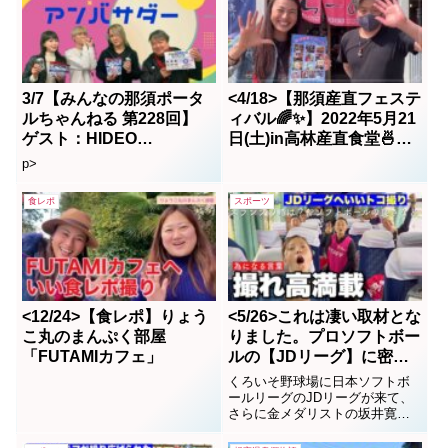
3/7【みんなの那須ポータ
<4/18>【那須産直フェステ
ルちゃんねる 第228回】
ィバル🌈✨】2022年5月21
ゲスト：HIDEO
日(土)in高林産直食堂🍜告
TAKATANI MC：
知動画❣️
p>
かおりん DJkei
食レポ
スポーツ
<12/24>【食レポ】りょう
<5/26>これは凄い取材とな
こ丸のまんぷく部屋
りました。プロソフトボー
「FUTAMIカフェ」
ルの【JDリーグ】に密着
（番外編） in 石川くろ
くろいそ野球場に日本ソフトボ
いそ球場
ールリーグのJDリーグが来て、
さらに金メダリストの坂井寛子
投手によるソフトボール教室も
開かれました！撮れ高満載のい