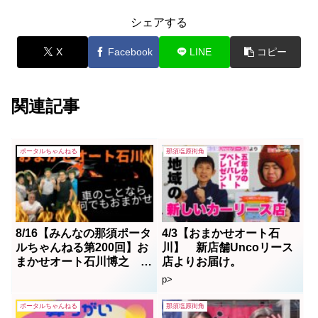
シェアする
X
Facebook
LINE
コピー
関連記事
ポータルちゃんねる
那須塩原街角
8/16【みんなの那須ポータ
4/3【おまかせオート石
ルちゃんねる第200回】お
川】 新店舗Uncoリース
まかせオート石川博之
店よりお届け。
MC：レク(八木澤玲玖)・
p>
ボス(高久典朗)
ポータルちゃんねる
那須塩原街角