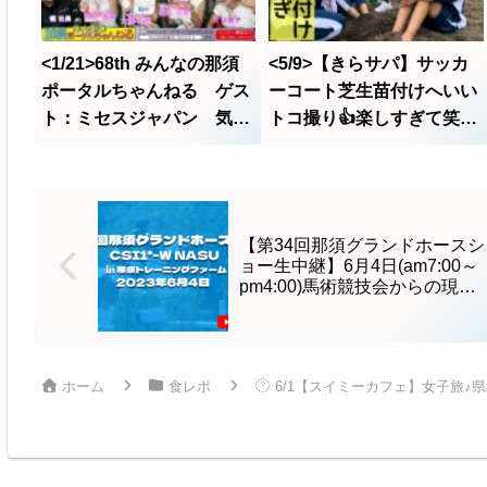
<1/21>68th みんなの那須
<5/9>【きらサパ】サッカ
ポータルちゃんねる ゲス
ーコート芝生苗付けへいい
ト：ミセスジャパン 気密
トコ撮り👍楽しすぎて笑顔
隊長 他
だらけ@いいトコ撮り。地
域応援団始動！
【第34回那須グランドホースシ
ョー生中継】6月4日(am7:00～
pm4:00)馬術競技会からの現地
生中継＜ライブ＞
ホーム
食レポ
6/1【スイミーカフェ】女子旅