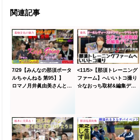
関連記事
着物文化の魅力
乗馬
7/29【みんなの那須ポータ
<11/5>【那須トレーニング
ルちゃんねる 第95】】
ファーム】へいいトコ撮り
ロマノ月井眞由美さんと占
☆なおっち取材&編集デビ
い師の万虎雅さんが登
ュー❗️
場！！ MCはDJ Kei＆か
をりんが担当です。
栃木に元気を！
那須塩原街角