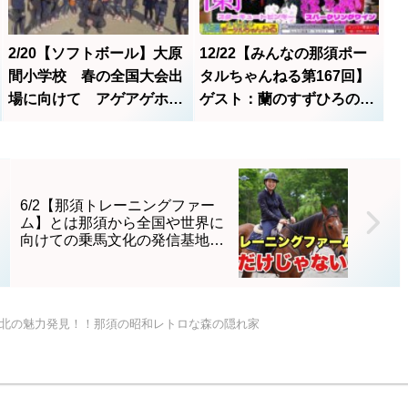
況でした♪ 生配信の様子を
youtubeへのアップ等々、
ごらんください☆
両手の指では数え切れない
ほどだ。「那須塩原市」の
2/20【ソフトボール】大原
12/22【みんなの那須ポー
名を全国区に披露...
間小学校 春の全国大会出
タルちゃんねる第167回】
場に向けて アゲアゲホイ
ゲスト：蘭のすずひろの鈴
ホイと抱負を語る
木淳子さん MC：気密隊
長(槇 秀高)・なおなお(大橋
尚子)
6/2【那須トレーニングファー
ム】とは那須から全国や世界に
向けての乗馬文化の発信基地と
なる場所
♪県北の魅力発見！！那須の昭和レトロな森の隠れ家