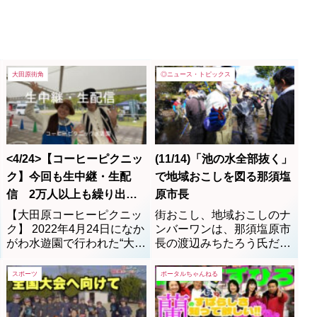
大田原街角
◎ニュース・トピックス
<4/24>【コーヒーピクニッ
(11/14)「池の水全部抜く」
ク】今回も生中継・生配
で地域おこしを図る那須塩
信 2万人以上も繰り出す
原市長
大型イベント in 水遊園
【大田原コーヒーピクニッ
街おこし、地域おこしのナ
ク】 2022年4月24日になか
ンバーワンは、那須塩原市
がわ水遊園で行われた“大田
長の渡辺みちたろう氏だろ
原コーヒーピクニック”!! 今
う。情報発信力が、ずば抜
年は77の店舗が出店し、2
けている。近隣の長達に
スポーツ
ポータルちゃんねる
万人以上の来場者が訪れま
は、手足も及ばない奮戦ぶ
した！ コーヒーの飲み比べ
りだ。話題作りやマスコミ
や軽食、ライブもあり大盛
出演、定例記者会見の