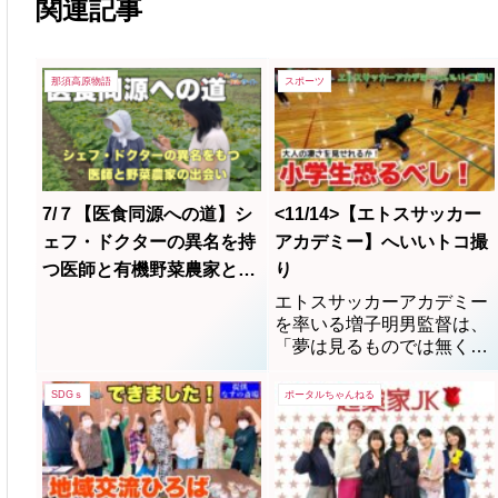
関連記事
那須高原物語
スポーツ
7/７【医食同源への道】シ
<11/14>【エトスサッカー
ェフ・ドクターの異名を持
アカデミー】へいいトコ撮
つ医師と有機野菜農家との
り
出会い
エトスサッカーアカデミー
を率いる増子明男監督は、
「夢は見るものでは無く、
実現することだ」と熱い情
熱で子供達を指導していま
SDGｓ
ポータルちゃんねる
す。（場所）大田原体育
館、（連絡先）携帯 090-
3138-2466 練習中、お
邪魔しました。