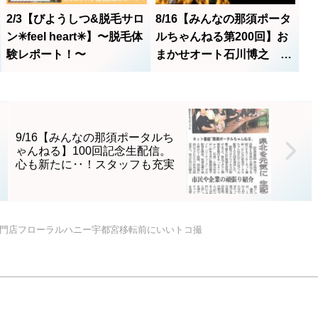
2/3【びようしつ&脱毛サロ
8/16【みんなの那須ポータ
ン✳︎feel heart✳︎】〜脱毛体
ルちゃんねる第200回】お
験レポート！〜
まかせオート石川博之
MC：レク(八木澤玲玖)・ボ
ス(高久典朗)
9/16【みんなの那須ポータルち
ゃんねる】100回記念生配信。
心も新たに‥！スタッフも充実
蜜専門店フローラルハニー宇都宮移転前にいいトコ撮