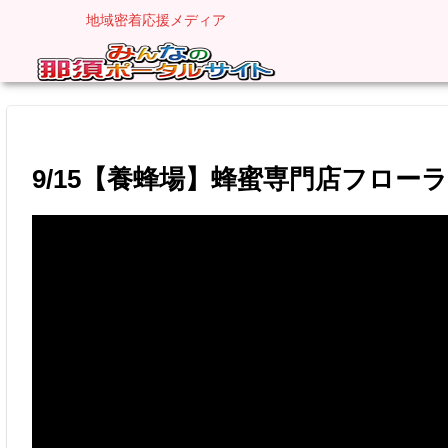
地域密着応援メディア
9/15【養蜂場】蜂蜜専門店フロ