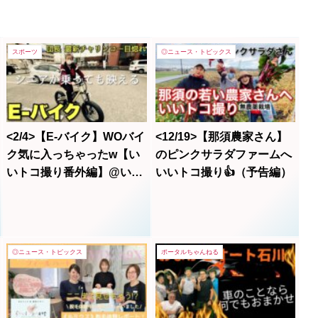
スポーツ
◎ニュース・トピックス
<2/4>【E-バイク】WOバイ
<12/19>【那須農家さん】
ク気に入っちゃったw【い
のピンクサラダファームへ
いトコ撮り番外編】@いい
いいトコ撮り👍（予告編）
トコ撮り那須。
◎ニュース・トピックス
ポータルちゃんねる