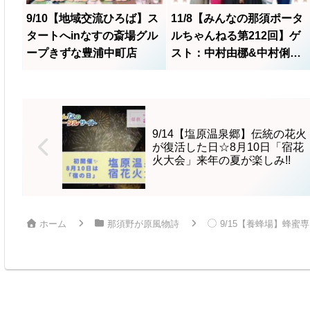
9/10【地域交流ひろば】ス
11/8【みんなの那須ポータ
タートへinなすの斎場グル
ルちゃんねる第212回】ゲ
ープきずな豊浦中町店
スト：中村由梛&中村俐亜
&沼尾のりよさん MC：な
おなお(大橋尚子)・Nao
9/14【塩原温泉郷】伝統の花火
が復活した日☆8月10日「宿花
火大会」来年の夏が楽しみ!!
ホーム
那須野が原風物詩
9/15【養蜂場】蜂