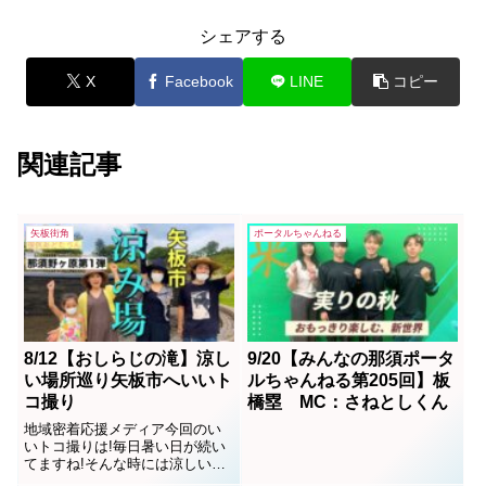
シェアする
X
Facebook
LINE
コピー
関連記事
矢板街角
ポータルちゃんねる
8/12【おしらじの滝】涼し
9/20【みんなの那須ポータ
い場所巡り矢板市へいいト
ルちゃんねる第205回】板
コ撮り
橋塁 MC：さねとしくん
地域密着応援メディア今回のい
いトコ撮りは!毎日暑い日が続い
てますね!そんな時には涼しい場
所へ!涼み場巡り第一弾!那須野が