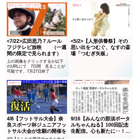
原の矢板市!矢板市での涼み場へ
◎ニュース・トピックス
SDGｓ
いいトコ撮り!
<7/22>広田思乃７ルール
<5/2>【人形供養祭】その
フジテレビ放映 （一週
思い出をつむぐ、なすの斎
間の限定で見られます）
場「つむぎ矢板」
上の画像をクリックするか以下
のURLにて 7日間 見ることが
可能です。7月27日終了
スポーツ
◎ニュース・トピックス
4/8【フットサル大会】奈
9/16【みんなの那須ポータ
良スポーツ杯ジュニアフッ
ルちゃんねる】100回記念
トサル大会が念願の開催を
生配信。心も新たに‥！ス
タッフも充実
4/9【みんなの那須ポータルサイ