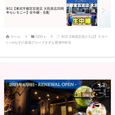
9/11【東武宇都宮百貨店 大田原店20周
年セレモニー】生中継・生配
ホーム
SDGｓ
9/10【地域交流ひろば】スター
トへinなすの斎場グループきずな豊浦中町店