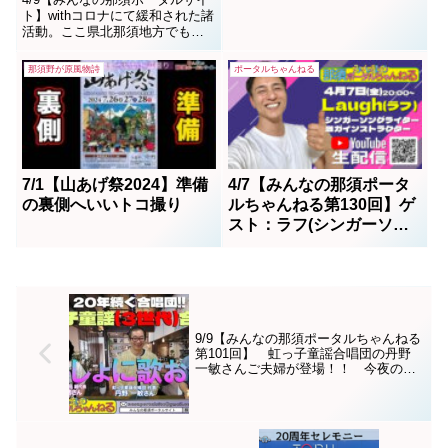
ト】withコロナにて緩和された諸
活動。ここ県北那須地方でも
続々と大会が催しされている。
今回は奈良スポーツ杯フットサ
那須野が原風物詩
ポータルちゃんねる
ル大会を取材した。#フットサル
7/1【山あげ祭2024】準備
4/7【みんなの那須ポータ
の裏側へいいトコ撮り
ルちゃんねる第130回】ゲ
スト：ラフ(シンガーソン
グライター）MCかをりん
＆DJkei
9/9【みんなの那須ポータルちゃんねる
第101回】 虹っ子童謡合唱団の丹野
一敏さんご夫婦が登場！！ 今夜のMC
は嘉門雄三