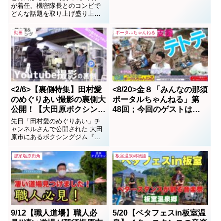
箱 代表 平塚善子 MC：気
が着任。機密隊長とのコンビで
どんな話題を取り上げ盛り上げ
密隊長(槇秀高)・ナスライ
ていくのか楽しみです。
ガー
動画
ポータルちゃんねる
<2/6>【裏側特集】田村愛
<8/20>金８「みんなの那須
のめぐりあい撮影の裏側大
ポータルちゃんねる」第
公開！【大田原ボクシング
48回；今回のゲストは、
ジム・ハニーラルヴァ】
きのこ栽培の就労支援所
先日「田村愛のめぐりあい」チ
（株）テトテの大高久尚さ
ャンネルさんで公開された 大田
原市にあるボクシングジム『ハ
んです。
ニーラルヴァ』さんの撮影が行
われました！ その舞台裏・メイ
那須塩原街角
板室温泉郷物語
キング映像になります！ 是非本
編と一緒にお楽しみください！
by マッシー先日「田村愛のめ
ぐりあい」チャンネルさんで公
開された大田原市にあ...
9/12【職人道場】職人必
5/20【ベタフェスin板室温