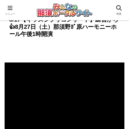
メニュー
検索
8/17【キッズジブリコンサート】練習から
👍8月27日（土）那須野ｶﾞ原ハーモニーホ
ール午後1時開演