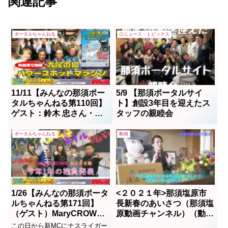
関連記事
ポータルちゃんねる
◎ニュース・トピックス
11/11【みんなの那須ポー
5/9 【那須ポータルサイ
タルちゃんねる第110回】
ト】創設3年目を迎えたス
ゲスト：鈴木 忠さん・戸
タッフの親睦会
井出琉さん MC：(代打）
川井ゆかり＆Nao
ポータルちゃんねる
動画
1/26【みんなの那須ポータ
<２０２１年>那須塩原市
ルちゃんねる第171回】
長新春のあいさつ（那須塩
（ゲスト）MaryCROWN
原動画チャンネル）（動
代表 石川麻莉 おえかき
画）
この日から新MCにナスライガー