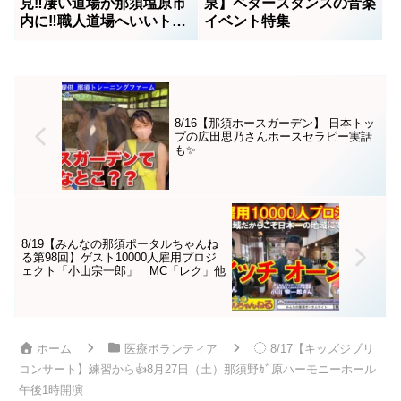
見‼️凄い道場が那須塩原市
泉】ベタースタンスの音楽
内に‼️職人道場へいいトコ
イベント特集
撮り
8/16【那須ホースガーデン】 日本トッ
プの広田思乃さんホースセラピー実話
も✨
8/19【みんなの那須ポータルちゃんね
る第98回】ゲスト10000人雇用プロジ
ェクト「小山宗一郎」 MC「レク」他
ホーム
医療ボランティア
8/17【キッズジブリ
コンサート】練習から👍8月27日（土）那須野ｶﾞ原ハーモニーホール
午後1時開演