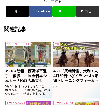
シェアする
X
Facebook
LINE
コピー
関連記事
◎ニュース・トピックス
乗馬
<5/18>朗報 西野洋平選
4/21「馬術障害」大和くん
手 優勝！ in 全日本ジ
4月29日いざイランへ❗️＜那
ムカーナRd3広島大会
須トレーニングファーム＞
5月16日(日）に行われた「全日
p>
本ジムカーナRd3広島大会」にお
いて雨の中、待望の朗報が届い
た。大田原在住の西野洋平選手
が今季初優勝を飾りました。お
ポータルちゃんねる
ポータルちゃんねる