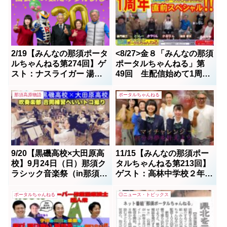
めでとう！＜JG6クラス優勝、
POTENZA RE-12D TYPE A装着
＞（2012年以降にJAF登録され
た1600cc超200...
2/19【みんなの那須ポータ
<8/27>金８「みんなの那須
ルちゃんねる第274回】ゲ
ポータルちゃんねる」第
スト：ナスライガー 湯田
49回 生配信始めて1周年
団長 MC：めぐりんりん
が経ち、今夜は過去のゲス
ト出演者50余名の思い出
那須高原物語
ポータルちゃんねる
話をスタッフ一同が語り合
うと言う内容です。お楽し
みに
9/20【黒磯高校×大田原高
11/15【みんなの那須ポー
校】9月24日（日）那須ク
タルちゃんねる第213回】
ラシック音楽祭（in那須町
ゲスト：高林中学校２年生
文化センター)に向けて合
の生徒、おむすびサポート
同練習
玉手明 MC：ボス＆か
ポータルちゃんねる
◎ニュース・トピックス
をりん