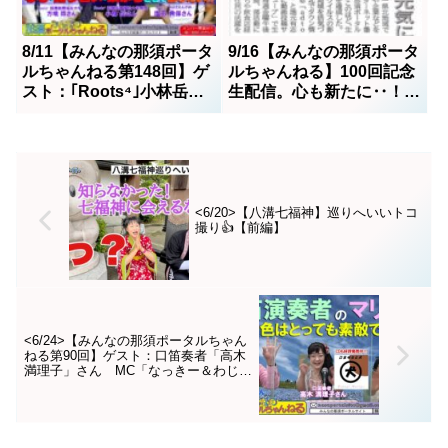
8/11【みんなの那須ポータ
9/16【みんなの那須ポータ
ルちゃんねる第148回】ゲ
ルちゃんねる】100回記念
スト：｢Roots⁴｣小林岳、
生配信。心も新たに‥！ス
塩田典保、方喰醇MC：ビ
タッフも充実
ッグボス＆湯田団長
<6/20>【八溝七福神】巡りへいいトコ
撮り👍【前編】
<6/24>【みんなの那須ポータルちゃん
ねる第90回】ゲスト：口笛奏者「高木
満理子」さん MC「なっきー＆わじ
お」