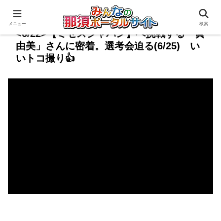
メニュー
検索
<6/22>【ミセスジャパン】へ挑戦する「眞
由美」さんに密着。選考会迫る(6/25) い
いトコ撮り👍