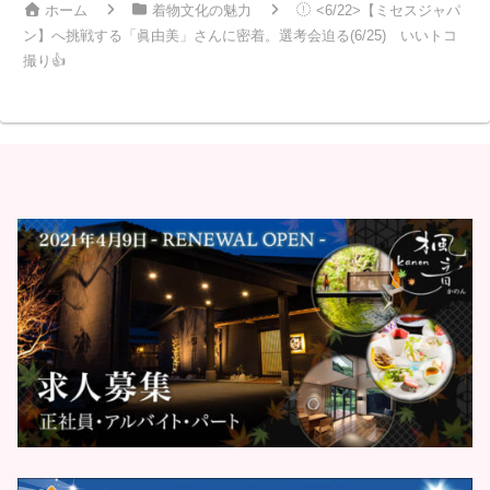
ホーム
着物文化の魅力
<6/22>【ミセスジャパ
ン】へ挑戦する「眞由美」さんに密着。選考会迫る(6/25) いいトコ
撮り👍