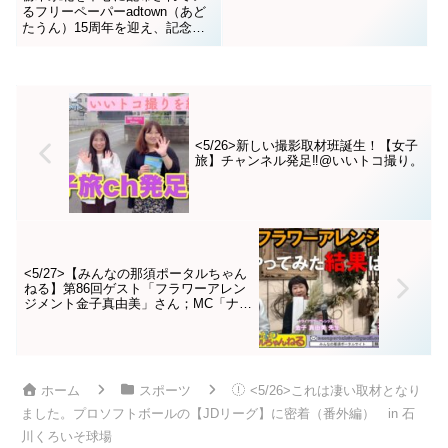
ト：石川社長
るフリーペーパーadtown（あど
たうん）15周年を迎え、記念に
作られた動画です。adtownの歴
史と活動、想いをまとめた動画
です。製作：ちこりん那須の旅
グルメ（大家美智子）2020年12
月18日配信の「みんなの那須ポ
ータルちゃんねる」内で公開さ
れまし...
<5/26>新しい撮影取材班誕生！【女子
旅】チャンネル発足‼️@いいトコ撮り。
<5/27>【みんなの那須ポータルちゃん
ねる】第86回ゲスト「フラワーアレン
ジメント金子真由美」さん；MC「ナッ
キー」でお送りします
ホーム
スポーツ
<5/26>これは凄い取材となり
ました。プロソフトボールの【JDリーグ】に密着（番外編） in 石
川くろいそ球場