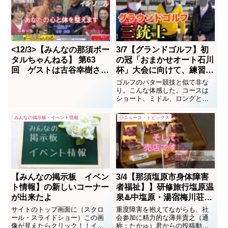
<12/3>【みんなの那須ポー
3/7【グランドゴルフ】初
タルちゃんねる】 第63
の冠「おまかせオート石川
回 ゲストは古谷幸樹さん
杯」大会に向けて、練習と
（整え屋）
初体験を収録。参加者は約
ゴルフのパター競技と似て非な
４００人とフルハウス。
り。こんな体感した。コースは
ショート、ミドル、ロングと有
りワンラウンド8ホール（パー２
４）前半、後半とも２ラウンド
みんなの掲示板・イベント情報
◎ニュース・トピックス
の計4ラウンド（パー９６）で競
技するというもの。身近で手軽
に誰にでも出来るゲームスポー
ツとして全国的なブームになり
つつある。そんなグランド...
【みんなの掲示板 イベン
3/4【那須塩原市身体障害
ト情報】の新しいコーナー
者福祉】】研修旅行塩原温
が出来たよ
泉♨️中塩原・湯宿梅川荘。
(byたかゅ）
サイトのトップ画面に（スクロ
重度障害を抱えてながらも、社
ール・スライドショー）この画
会参加に精力的な薄井貴之（通
像が見えたらクリック！！イベ
称；たかゅ）君からの投稿動画