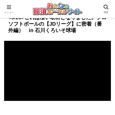
メニュー
検索
<5/26>これは凄い取材となりました。プロ
ソフトボールの【JDリーグ】に密着（番
外編） in 石川くろいそ球場