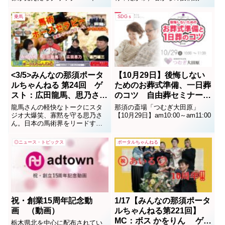
ントやお知らせなど告知情報が
です。
掲載されているよ。掲載希望者
乗馬
SDGｓ
どしどし連絡ください。連絡先
は nasuportal@gmail.com ま
で、直接に送ってください。
<3/5>みんなの那須ポータ
【10月29日】後悔しない
ルちゃんねる 第24回 ゲ
ためのお葬式準備、一日葬
スト：広田龍馬、思乃さん
のコツ 自由葬セミナー開
(馬術競技日本チャンピオ
催
龍馬さんの軽快なトークにスタ
那須の斎場「つむぎ大田原」
ン）☆特付「綾瀬はるか
ジオ大爆笑、寡黙を守る思乃さ
【10月29日】am10:00～am11:00
ん。日本の馬術界をリードする
編」
ご夫妻は共に日本チャンピオ
ン。オーラが出っぱなしのトー
◎ニュース・トピックス
ポータルちゃんねる
クは番組史上最短時間（感覚）
にて収録。その後の会話は、と
どまること知らず盛り上がりっ
ぱなし当日でした。綾瀬はるか
出演の馬術編（那須トレーニン
グ...
祝・創業15周年記念動
1/17【みんなの那須ポータ
画 （動画）
ルちゃんねる第221回】
MC：ボス かをりん ゲス
栃木県北を中心に配布されてい