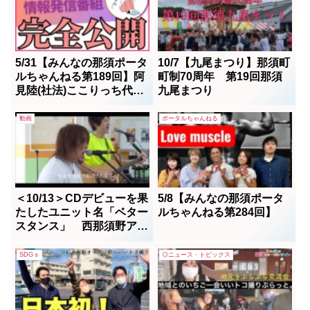
5/31【みんなの那須ポータ
10/7【九尾まつり】那須町
ルちゃんねる第189回】阿
町制70周年 第19回那須
見陸(社法)ここりっち代表
九尾まつり
MC:しょうちゃん
動画
ポータルちゃんねる
＜10/13＞CDデビューを果
5/8【みんなの那須ポータ
たしたユニット名「ベター
ルちゃんねる第284回】
スタンス」 西那須野アク
アスでの公開ライブを収
録 ハイライト編集
SDGｓ
◎ニュース・トピックス