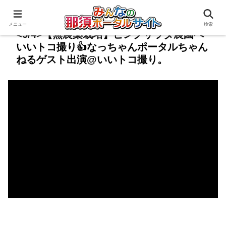
メニュー
検索
<5/4>【無農薬栽培】ピンクサラダ農園へ
いいトコ撮り👍なっちゃんポータルちゃん
ねるゲスト出演@いいトコ撮り。