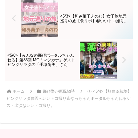
トを切った那須ポータルサイト
＆ちゃんねる、那須町、那須塩
原市、大田原市、矢板市な...
<5/3>【和み菓子えのわ】女子旅地元
巡りの旅【食リポ】@いいトコ撮り。
<5/6>【みんなの那須ポータルちゃん
ねる】第83回 MC「マツカナ」ゲスト
ピンクサラダの「手塚尚美」さん
ホーム
那須野が原風物詩
<5/4>【無農薬栽培】
ピンクサラダ農園へいいトコ撮り👍なっちゃんポータルちゃんねるゲ
スト出演@いいトコ撮り。