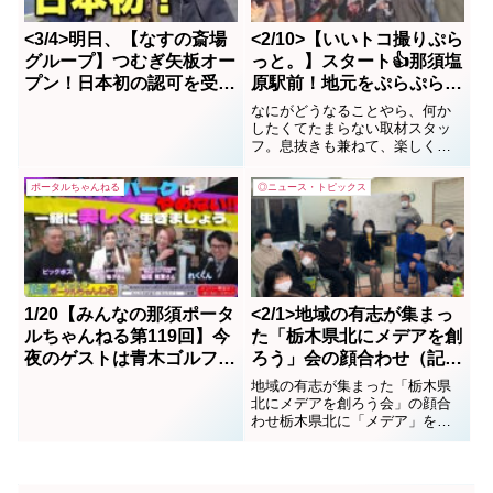
<3/4>明日、【なすの斎場
<2/10>【いいトコ撮りぷら
グループ】つむぎ矢板オー
っと。】スタート👍那須塩
プン！日本初の認可を受け
原駅前！地元をぷらぷら交
たコロナ対応、非接触型式
流会w
なにがどうなることやら、何か
場（補助金付き）でいいト
したくてたまらない取材スタッ
フ。息抜きも兼ねて、楽しくス
コ撮り
タートした企画。「出会いの数
ほど夢があり、出会いの数ほど
ポータルちゃんねる
◎ニュース・トピックス
機会がある」の実践編です。
1/20【みんなの那須ポータ
<2/1>地域の有志が集まっ
ルちゃんねる第119回】今
た「栃木県北にメデアを創
夜のゲストは青木ゴルフパ
ろう」会の顔合わせ（記
ーク代表「稲垣理恵」さ
事）
地域の有志が集まった「栃木県
ん MCはレク＆ビックボ
北にメデアを創ろう会」の顔合
わせ栃木県北に「メデア」を創
スでお届けします。
ろうと地元でタウン情報誌を発
行し続けている(株)アドタウン
（代表；石下かをり）の協力と
提供のもと、昨年の9月にスター