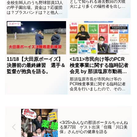
として知られる過去数回の大噴
全校生86人のうち野球部員13人
火により多くの犠牲者を出した
の甲子園出場。資金は？応援団
ことから、近隣の村人が山の怒
は？ブラスバンドは？と他人事
りを鎮めるために始まった。
とは思えない心配事。
2020/3/22pm6:30からの試合開
スポーツ
動画
始。シートノックにグランドに
散る選手達。どきどきと感動
で、涙腺が緩む。あんな山奥に
生まれなくて良かったと子供時
には思っていた地域か...
11/18【大田原ボーイズ】
<1/11>市民向け等のPCR
決勝前の最終練習 選手＆
検査事業に関する臨時記者
監督が抱負を語る。
会見 by 那須塩原市動画チ
ャンネル(動画）
那須塩原市長が市民向け等の
PCR検査事業に関する臨時記者
会見を行いましたので、その様
子をお届けします。
<3/25>みんなの那須ポータルちゃんね
る第77回 ゲスト出演「住職「川口美
保」さんが心の健康を語る