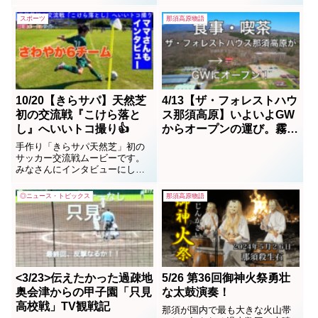
宝焼きの第一人者「提橋景湖」
ル
さんと鍋掛小学校校長「星野悦
スポーツ
那須高原物語
子」さんの提案で作業体験をし
た。児童一人一人が色とりどり
の模様を型取り、800度の窯で焼
き上げて仕上げた。そのプレー
トを魚の鱗に見立て、横1...
10/20【きらサパ】天然芝
4/13【ザ・フォレストハウ
初の交流戦『こけら落と
ス那須高原】いよいよGW
し』へいいトコ撮り👍
からオープンの運び。霧島
ファーム（旧あぐら牧場）
手作り「きらサパ天然芝」初の
敷地内
サッカー交流戦ムービーです。
みなさんにインタビューにしま
した。
◎ニュース・トピックス
那須高原物語
<3/23>伝えたかった過疎地
5/26 第36回御神火祭勇壮
奥会津からの甲子園「只見
な太鼓演奏！
高校戦」TV観戦記
那須が国内で最も大きな火山帯