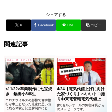
シェアする
X
Facebook
LINE
コピー
関連記事
◎ニュース・トピックス
栃木に元気を！
<11/22>卒業制作に七宝焼
4/24【電気代値上げに向け
き 鍋掛小6年生
た家づくり】へいいトコ撮
り👍東電管轄電気代値上
コロナウイルスの影響で修学旅
げ⁉️地域のプロが地域へ贈
行が中止となった児童に思い出
(株)セルシオールの気密隊長から
に残る体験と記念脾制作にと七
る知恵袋 (株)セルシオー
のメッセージです。