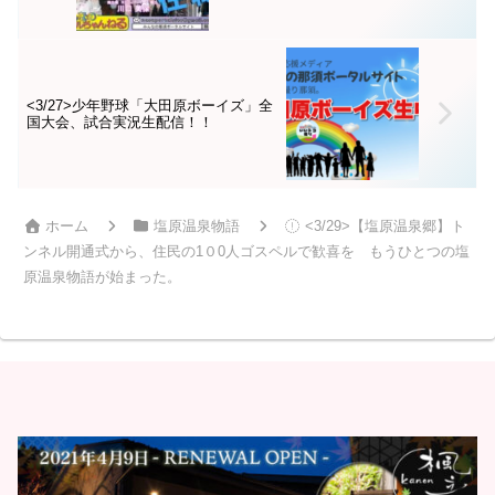
<3/27>少年野球「大田原ボーイズ」全
国大会、試合実況生配信！！
ホーム
塩原温泉物語
<3/29>【塩原温泉郷】ト
ンネル開通式から、住民の1０0人ゴスペルで歓喜を もうひとつの塩
原温泉物語が始まった。