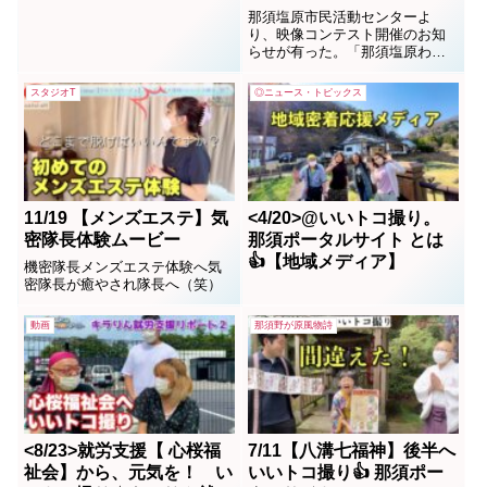
ウゾウ】【Lovin&S】長
動画募集！！ 那須塩原市
那須塩原市民活動センターよ
峰公園（総集編）
民活動センター
り、映像コンテスト開催のお知
らせが有った。「那須塩原わく
わくライフ新発見！主役はあな
たです」というキャッチコピー
スタジオT
◎ニュース・トピックス
に「人とのつながりから生まれ
た30秒の動画を応募してね！」
と呼びかけている。これを機
に、携帯片手に、自分の目で動
画撮影して編集してと新たな趣
味...
11/19 【メンズエステ】気
<4/20>@いいトコ撮り。
密隊長体験ムービー
那須ポータルサイト とは
👍【地域メディア】
機密隊長メンズエステ体験へ気
密隊長が癒やされ隊長へ（笑）
動画
那須野が原風物詩
<8/23>就労支援【 心桜福
7/11【八溝七福神】後半へ
祉会】から、元気を！ い
いいトコ撮り👍 那須ポー