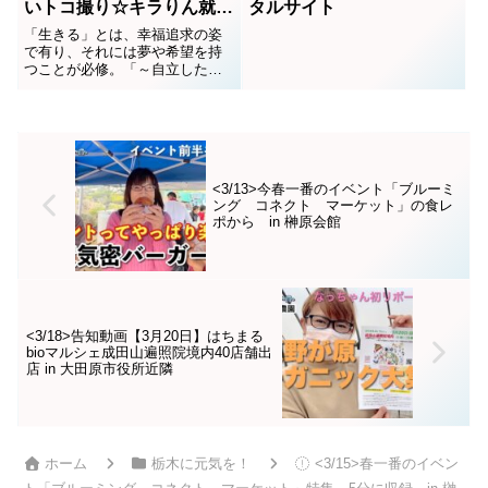
いトコ撮り☆キラりん就労
タルサイト
支援取材Part.2
「生きる」とは、幸福追求の姿
で有り、それには夢や希望を持
つことが必修。「～自立した
い」は、働らきたいから始ま
る。就労支援は、そんな人のた
めの所。就労支援の第2弾、社団
法人「心桜福祉会」（※心桜＝
こはる）で働く有志5人にインタ
ビュー。様々な障害を抱え、嘆
<3/13>今春一番のイベント「ブルーミ
いても、悲しんでも、恨んで
ング コネクト マーケット」の食レ
も...
ポから in 榊原会館
<3/18>告知動画【3月20日】はちまる
bioマルシェ成田山遍照院境内40店舗出
店 in 大田原市役所近隣
ホーム
栃木に元気を！
<3/15>春一番のイベン