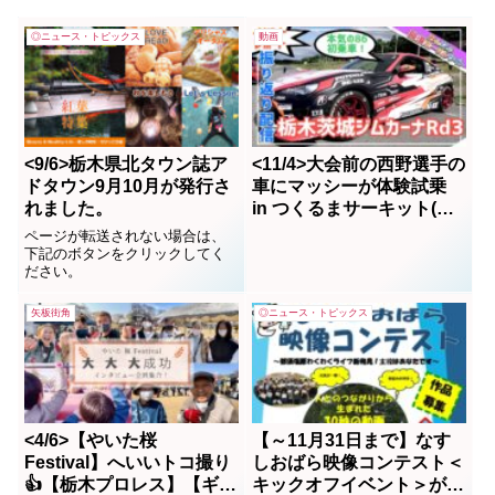
◎ニュース・トピックス
動画
<9/6>栃木県北タウン誌ア
<11/4>大会前の西野選手の
ドタウン9月10月が発行さ
車にマッシーが体験試乗
れました。
in つくるまサーキット(那
須塩原市高林）
ページが転送されない場合は、
下記のボタンをクリックしてく
ださい。
矢板街角
◎ニュース・トピックス
<4/6>【やいた桜
【～11月31日まで】なす
Festival】へいいトコ撮り
しおばら映像コンテスト＜
👍【栃木プロレス】【ギュ
キックオフイベント＞が！