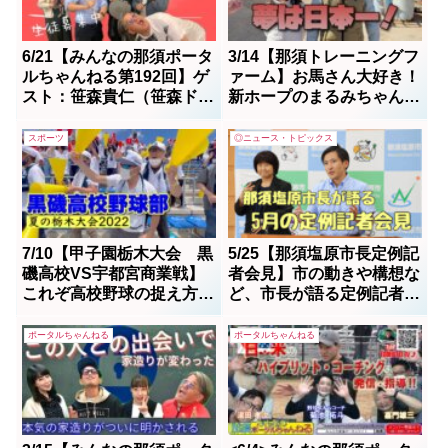
が可能。先生達の挑戦を望む...
6/21【みんなの那須ポータ
3/14【那須トレーニングフ
ルちゃんねる第192回】ゲ
ァーム】お馬さん大好き！
スト：笹森貴仁（笹森ドラ
新ホープのまるみちゃんと
ムスクール） MC・レク
くるみちゃん！そしてあり
(八木澤玲玖)＆ボス(高久典
がとうクリアちゃん
スポーツ
◎ニュース・トピックス
朗)
7/10【甲子園栃木大会 黒
5/25【那須塩原市長定例記
磯高校VS宇都宮商業戦】
者会見】市の動きや構想な
これぞ高校野球の捉え方、
ど、市長が語る定例記者会
見方です。取材の目の付け
見の動画から
所をご覧ください；制作者
ポータルちゃんねる
ポータルちゃんねる
「トッシー」