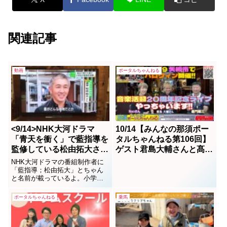
関連記事
動画
ポータルちゃんねる
<9/14>NHK大河ドラマ
10/14【みんなの那須ポー
「青天を衝く」で藍指導を
タルちゃんねる第106回】
監修している松由拓大さん
ゲスト君島大輔さんと髙瀬
の藍染め体験指導ニュース
由子さんが登場！！ MC
NHK大河ドラマの番組制作者に
をアップした。
は嘉門雄三・Nao
「藍指導；松由拓大」とちゃん
と名前が載っているよ。小学校
の年間通した体験学習にはもっ
てこいの教材。春先に種を蒔
ポータルちゃんねる
乗馬
き、9月には収穫を迎える。その
用途は広く、特に藍染めは主た
る体験だ。持続性の高い学習だ
けに一回覚えれば毎年この授業