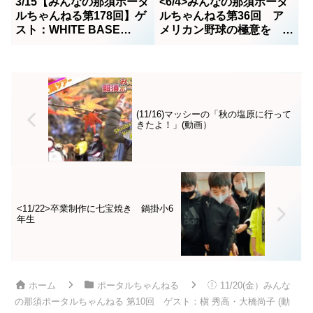
3/15【みんなの那須ポータ
<6/4>みんなの那須ポータ
ルちゃんねる第178回】ゲ
ルちゃんねる第36回 ア
スト：WHITE BASE
メリカン野球の極意を プ
COMPANY代表薄井 学さ
ロコーチング菊池拓斗（野
ん MC・ボス(高久典朗)
球）さんとのトークです
(11/16)マッシーの「秋の塩原に行って
きたよ！」(動画）
<11/22>卒業制作に七宝焼き 鍋掛小6
年生
ホーム
ポータルちゃんねる
11/20(金）みんな
の那須ポータルちゃんねる 第10回 ゲスト：槇 秀高・大橋尚子 (動