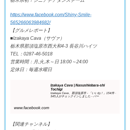
栃木県初！シニアチアダンスチーム
https://www.facebook.com/Shiny-Smile-
565266063984682/
【グルメレポート】
■Izakaya Cava（サヴァ）
栃木県那須塩原市西大和4-3 長谷川ハイツ
TEL：0287-46-5018
営業時間：月,火,木～日 18:00～24:00
定休日：毎週水曜日
Izakaya Cava | Nasushiobara-shi
Tochigi
Izakaya Cava、那須塩原市 - 「いいね！」154件 ·
345人がチェックインしました - バー
www.facebook.com
【関連チャンネル】