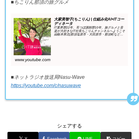
■ちこりん那須の旅グルメ
大家美智子(ちこりん) | 仕組み化AI×ITコー
ディネータ
IT業界歴22年、耳つぼ講師歴10年、旅グルメと音
楽が大好きなIT社長ちこりんチャンネルへようこそ
🤗栃木県北(那須塩原市・大田原市・那須町など）
中心に旅グルメ情報お届けしてましたが、リニュ
ーアルします！【自己紹介】 1981年福岡県生ま
れ。...
www.youtube.com
■ネットラジオ放送局Nasu-Wave
https://youtube.com/c/nasuwave
シェアする
X
Facebook
LINE
コピー