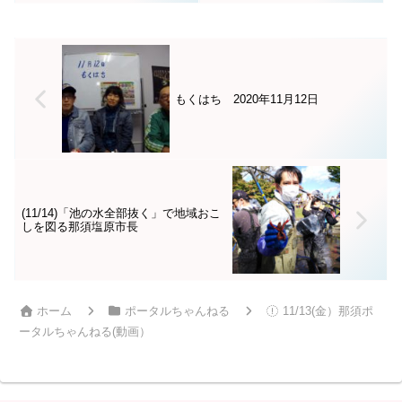
ェアへいいトコ撮り👍
コンサートin大田原ハーモ
ニーホール
もくはち 2020年11月12日
(11/14)「池の水全部抜く」で地域おこ
しを図る那須塩原市長
ホーム
ポータルちゃんねる
11/13(金）那須ポ
ータルちゃんねる(動画）