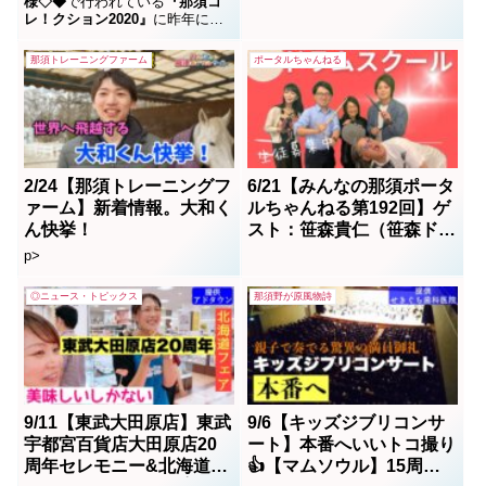
スト：山田 晃子
様◇◆
で行われている
『那須コ
レ！クション2020』
に昨年に引
き続き今年も参加させていただ
きました♫NASUガーデンアウト
那須トレーニングファーム
ポータルちゃんねる
レット様のイルミネーションの
他に、各企業の個性ひかるクリ
スマスツリーやオブジェが飾ら
れています。2020年12月5日
(土)〜12月25日(金)の期間中にハ
ッシュタグ『#那須コレ ！クショ
ン』をつけてInstagramに投稿。
2/24【那須トレーニングフ
6/21【みんなの那須ポータ
インフォメーションにて投稿画
ァーム】新着情報。大和く
ルちゃんねる第192回】ゲ
面を提示すると抽選会に参加が
でき、プレゼントが当たる⁉︎イベ
ん快挙！
スト：笹森貴仁（笹森ドラ
ントも行われているそうです!!お
ムスクール） MC・レク
p>
買い物ついでに、クリスマスツ
(八木澤玲玖)＆ボス(高久典
リーも要チェックですよ〜♡是
朗)
非、"adtown編集部"のクリスマ
◎ニュース・トピックス
那須野が原風物詩
スツリーも見つけてくださいね!!
♬また、今回クリスマスツリー
をご用意した際にお世話になり
ました那須町高久甲にあります
輸入家具&雑貨アウトレット店
What？様
9/11【東武大田原店】東武
9/6【キッズジブリコンサ
宇都宮百貨店大田原店20
ート】本番へいいトコ撮り
周年セレモニー&北海道フ
👍【マムソウル】15周年