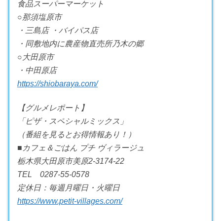
食品スーパーマーケット
○那須塩原市
・三島店 ・バイパス店
・同敷地内に農産物直売所乃木の郷
○大田原市
・中田原店
https://shiobaraya.com/
【グルメレポート】
「ピザ・スペシャルミックス」
（番組を見るとお得情報あり！）
■カフェ＆ごはん プチ ヴィラージュ
栃木県大田原市美原2-3174-22
TEL 0287-55-0578
定休日：毎週月曜日・火曜日
https://www.petit-villages.com/