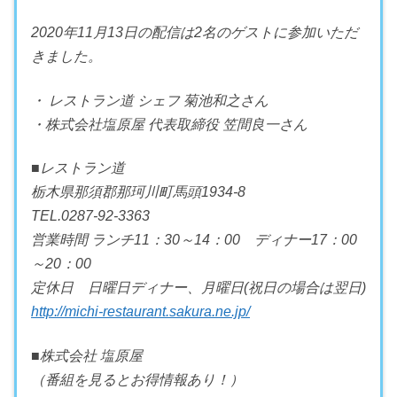
2020年11月13日の配信は2名のゲストに参加いただ
きました。
・ レストラン道 シェフ 菊池和之さん
・株式会社塩原屋 代表取締役 笠間良一さん
■レストラン道
栃木県那須郡那珂川町馬頭1934-8
TEL.0287-92-3363
営業時間 ランチ11：30～14：00 ディナー17：00
～20：00
定休日 日曜日ディナー、月曜日(祝日の場合は翌日)
http://michi-restaurant.sakura.ne.jp/
■株式会社 塩原屋
（番組を見るとお得情報あり！）