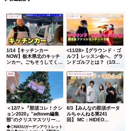
スタジオT
スポーツ
1/14【キッチンカー
<11/28>【グラウンド・ゴ
NOW】栃木県北のキッチ
ルフ】レッスン会へ、グラ
ンカー。ごちそうしてくれ
ンドゴルフとは？（1/3
たデルちゃん！急遽応援取
編）by いいトコ撮り
材となりました
動画
ポータルちゃんねる
＜12/7＞『那須コレ！クシ
6/3【みんなの那須ポータ
ョン2020』”adtown編集
ルちゃんねる第241
部”のクリスマスツリーは
回】 MC：HIDEO
どーこだ？
TAKATANI かおりん ゲ
◆◇NASUガーデンアウトレット