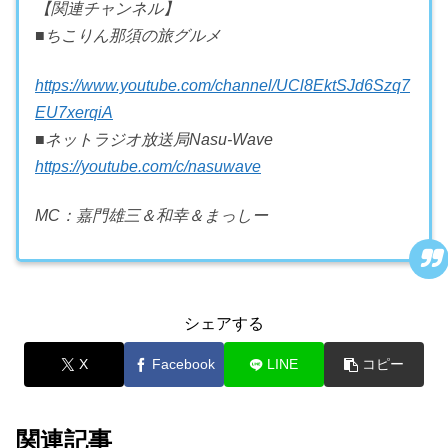
【関連チャンネル】
■ちこりん那須の旅グルメ
https://www.youtube.com/channel/UCl8EktSJd6Szq7
EU7xerqiA
■ネットラジオ放送局Nasu-Wave
https://youtube.com/c/nasuwave
MC：嘉門雄三＆和幸＆まっしー
シェアする
X
Facebook
LINE
コピー
関連記事