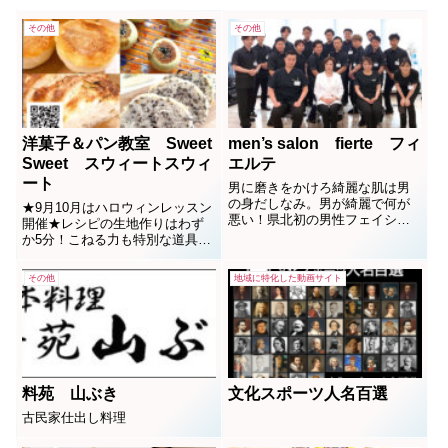
その他
その他
洋菓子＆パン教室 Sweet
men’s salon fierte フィ
Sweet スウィートスウィ
エルテ
ート
男に磨きをかけろ綺麗な肌は男
の身だしなみ。男が綺麗で何が
★9月10月はハロウィンレッスン
悪い！県北初の男性フェイシャ
開催★レシピの生地作りはわず
ルエステサロンopen です。骨格
か5分！こねる力も特別な道具も
から調整できる美容カイロプラ
技術もいらないおうちパン。驚
クティックだからできる本格エ
きのパン作りで自宅で叶う焼き
その他
地域に特化した動画サイト
ステ。
たてパンを楽しみましょう♪感染
対策を徹底した完全予約制。入
門コース10レ シ ピ ～ ス タ ー
ト で す 。オンラインレッスン
も有。
料苑 山ぶき
文化スポーツ人名百選
古民家仕出し料理