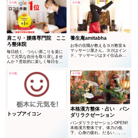
その他
その他
肩こり・腰痛専門院 ここ
養生庵amitabha
ろ整体院
お寺の住職が教えるヨガ教室＆
マッサージ屋さん。ヨガはイン
毎日続く、つらい肩こりを楽に
ド、マッサージはタイ仕込み！
して元気な自分を取り戻しませ
月一で薬膳教室、写経などのワ
んか？意欲的に楽しく毎日を過
ークショップも開催します♪『養
ごせるように！
生』とは、生命を養い元気を保
その他
その他
つこと。予防は治療に優り、養
生は予防に勝ります。コロナや
ストレスに負けない心と体を作
りましょう！
本格漢方整体・占い パン
トップアイコン
ダリラクゼーション
パンダリラクゼーションOPEN!!
本格漢方整体です。体力の低
下、心身の疲れ、だるい…。キ
ャンペーン中に整体20分2000円